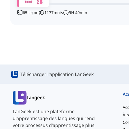
65
Leçon
1177
mots
9
H
49
min
Télécharger l'application LanGeek
Ac
Langeek
Acc
LanGeek est une plateforme
d'apprentissage des langues qui rend
Con
votre processus d'apprentissage plus