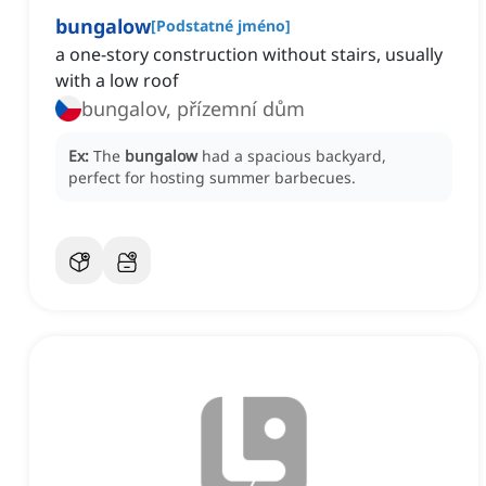
bungalow
[
Podstatné jméno
]
a one-story construction without stairs, usually
with a low roof
bungalov, přízemní dům
Ex:
The
bungalow
had a spacious backyard,
perfect for hosting summer barbecues.