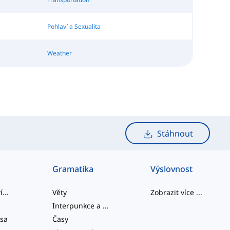
Pohlaví a Sexualita
Weather
Stáhnout
Gramatika
Výslovnost
slangová slovíčka
Věty
Zobrazit více
...
Interpunkce a Pravopis
esa
Časy