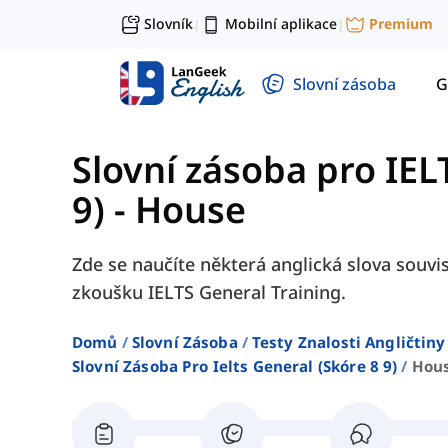
Slovník
Mobilní aplikace
Premium
|
|
Slovní zásoba
G
Slovní zásoba pro IEL
9)
-
House
Zde se naučíte některá anglická slova souvi
zkoušku IELTS General Training.
Domů
Slovní Zásoba
Testy Znalosti Angličtiny
Slovní Zásoba Pro Ielts General (skóre 8 9)
Hou