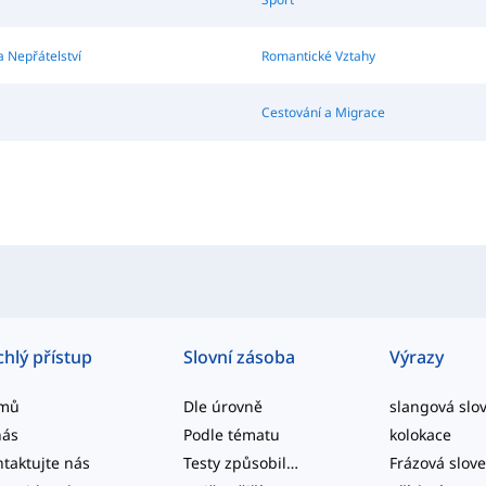
 a Nepřátelství
Romantické Vztahy
Cestování a Migrace
chlý přístup
Slovní zásoba
Výrazy
mů
Dle úrovně
nás
Podle tématu
kolokace
taktujte nás
Testy způsobilosti
Frázová slov