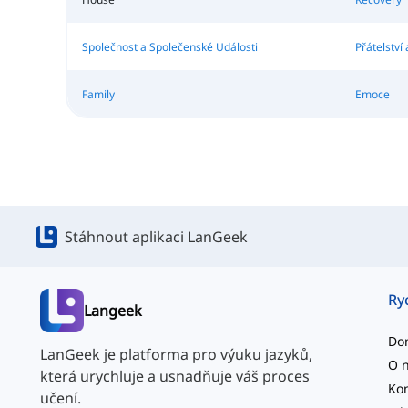
Společnost a Společenské Události
Přátelství
Family
Emoce
Stáhnout aplikaci LanGeek
Ry
Langeek
Do
LanGeek je platforma pro výuku jazyků,
O 
která urychluje a usnadňuje váš proces
Kon
učení.