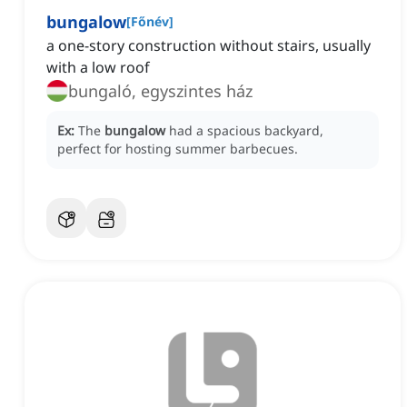
bungalow
[
Főnév
]
a one-story construction without stairs, usually
with a low roof
bungaló, egyszintes ház
Ex:
The
bungalow
had a spacious backyard,
perfect for hosting summer barbecues.