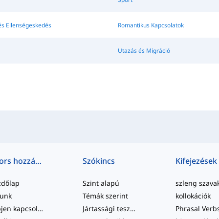
és Ellenségeskedés
Romantikus Kapcsolatok
Utazás és Migráció
Gyors hozzáférés
Szókincs
Kifejezések
zdőlap
Szint alapú
szleng szava
lunk
Témák szerint
kollokációk
Lépjen kapcsolatba velünk
Jártassági tesztek
Phrasal Verb