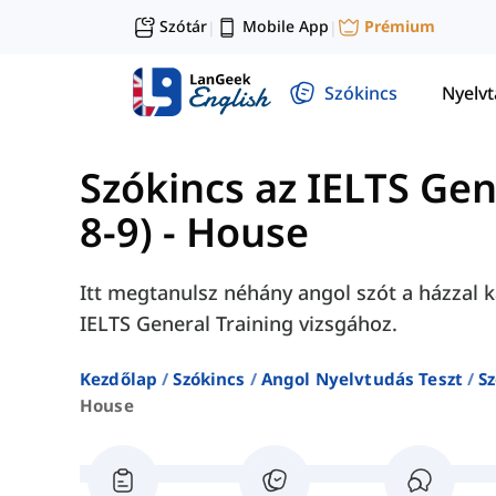
Szótár
Mobile App
Prémium
|
|
Szókincs
Nyelv
Szókincs az IELTS Ge
8-9)
-
House
Itt megtanulsz néhány angol szót a házzal 
IELTS General Training vizsgához.
Kezdőlap
Szókincs
Angol Nyelvtudás Teszt
Sz
House