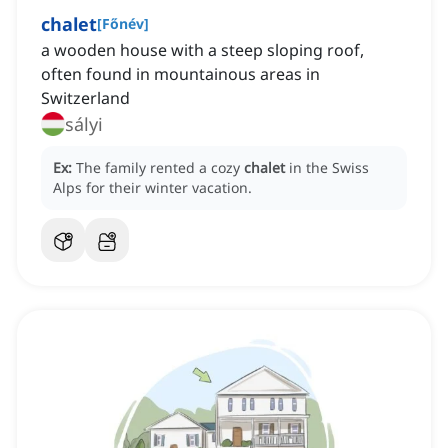
chalet
[
Főnév
]
a wooden house with a steep sloping roof,
often found in mountainous areas in
Switzerland
sályi
Ex:
The family rented a cozy
chalet
in the Swiss
Alps for their winter vacation.