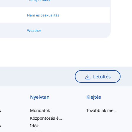
Nem és Szexualitás
Weather
Letöltés
Nyelvtan
Kiejtés
k
Mondatok
Továbbiak megtekintése
Központozás és Helyesírás
s
Idők