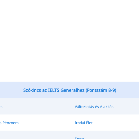
Szókincs az IELTS Generalhez (Pontszám 8-9)
és
Változtatás és Alakítás
és Pénznem
Irodai Élet
Sport