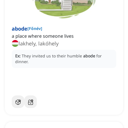
abode
[
Főnév
]
a place where someone lives
lakhely, lakóhely
Ex:
They invited us to their humble
abode
for
dinner.