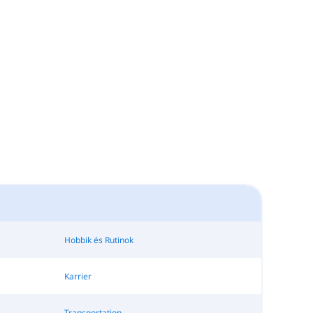
Hobbik és Rutinok
Karrier
Transportation