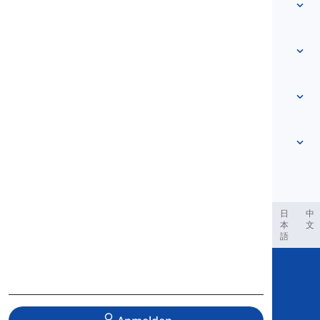
Vokabular
Über uns
Kontaktieren Sie uns
Niveau-basiert
Hilfezentrum
Ausdrücke
Nach Thema
Sprachtests
Umgangssprache-Wörter
Am häufigsten
Grammatik
Kollokationen
Mehr anzeigen
...
Phrasalverben
Sätze
Sprichwörter
Aussprache
Interpunktion und Rechtschreibung
Mehr anzeigen
...
Zeiten
Das englische Alphabet
Verben und Stimmen
Vokale
Mehr anzeigen
...
Konsonanten
العر
Filipino
فارسی
Indonesia
Deutsch
português
日
中
本
文
Phonologische Konzepte
語
Mehr anzeigen
...
Copyright © 2020 Langeek Inc.
All Rights Reserved.