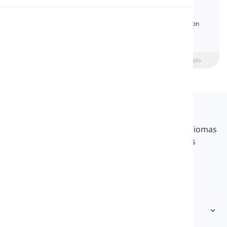
Negation
Pronunciación
Aprende las formas de negación en inglés con
explicaciones claras, ejemplos y un quiz de
gramática.
Lectura
beginner
Intermedio
Avanzado
Langeek
LanGeek es una plataforma de aprendizaje de idiomas
que hace que tu proceso de aprendizaje sea más
rápido y fácil.
info@langeek.co
Acceso rápido