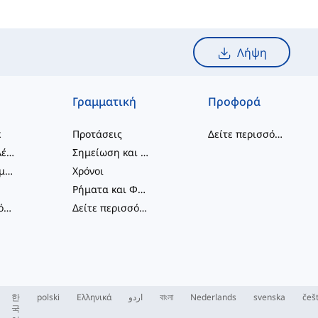
Λήψη
Γραμματική
Προφορά
κ
Προτάσεις
Δείτε περισσότερα
...
συνδυασμοί λέξεων
Σημείωση και Ορθογραφία
Φραστικά Ρήματα
Χρόνοι
Ρήματα και Φωνές
Δείτε περισσότερα
...
Δείτε περισσότερα
...
한
polski
Ελληνικά
اردو
বাংলা
Nederlands
svenska
češ
국