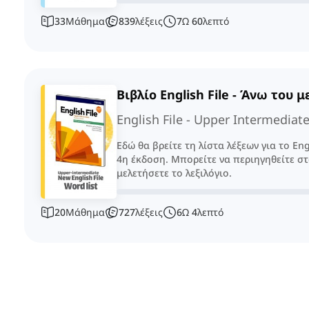
33
Μάθημα
839
λέξεις
7
Ω
60
λεπτό
Βιβλίο English File - Άνω του 
English File - Upper Intermediat
Εδώ θα βρείτε τη λίστα λέξεων για το Eng
4η έκδοση. Μπορείτε να περιηγηθείτε σ
μελετήσετε το λεξιλόγιο.
20
Μάθημα
727
λέξεις
6
Ω
4
λεπτό