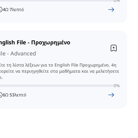
0
%
4
Ω
7
λεπτό
nglish File - Προχωρημένο
ile - Advanced
τε τη λίστα λέξεων για το English File Προχωρημένο, 4η
ορείτε να περιηγηθείτε στα μαθήματα και να μελετήσετε
ο.
0
%
6
Ω
53
λεπτό