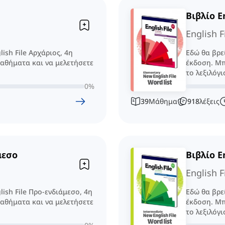
Βιβλίο E
English F
lish File Αρχάριος, 4η
Εδώ θα βρεί
μαθήματα και να μελετήσετε
έκδοση. Μπ
το λεξιλόγι
0
%
39
Μάθημα
918
λέξεις
μεσο
Βιβλίο E
English F
lish File Προ-ενδιάμεσο, 4η
Εδώ θα βρεί
μαθήματα και να μελετήσετε
έκδοση. Μπ
το λεξιλόγι