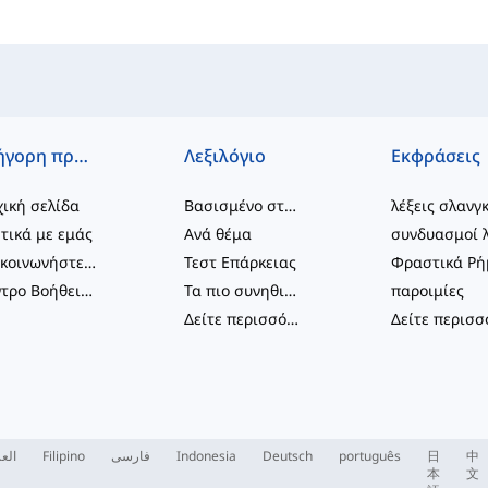
Γρήγορη πρόσβαση
Λεξιλόγιο
Εκφράσεις
ική σελίδα
Βασισμένο στο επίπεδο
λέξεις σλανγ
τικά με εμάς
Ανά θέμα
Επικοινωνήστε μαζί μας
Τεστ Επάρκειας
Κέντρο Βοήθειας
Τα πιο συνηθισμένα
παροιμίες
Δείτε περισσότερα
...
العر
Filipino
فارسی
Indonesia
Deutsch
português
日
中
本
文