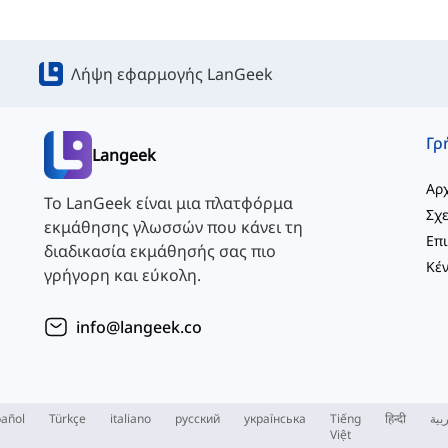
Λήψη εφαρμογής LanGeek
Langeek
Αρχ
Το LanGeek είναι μια πλατφόρμα
Σχε
εκμάθησης γλωσσών που κάνει τη
διαδικασία εκμάθησής σας πιο
γρήγορη και εύκολη.
info@langeek.co
añol
Türkçe
italiano
русский
українська
Tiếng
हिन्दी
بية
Việt