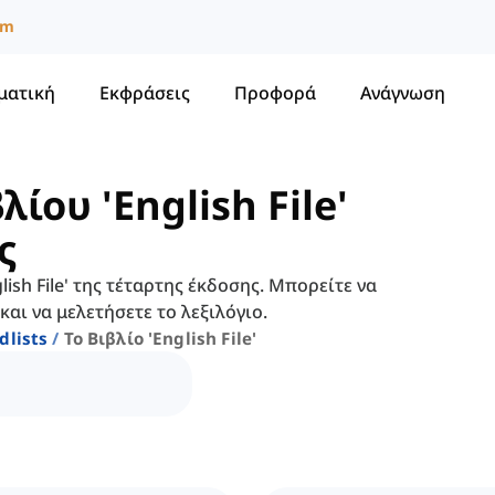
um
ματική
Εκφράσεις
Προφορά
Ανάγνωση
ίου 'English File'
ς
lish File' της τέταρτης έκδοσης. Μπορείτε να
αι να μελετήσετε το λεξιλόγιο.
dlists
Το Βιβλίο 'english File'