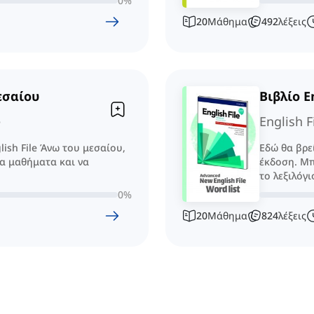
0
%
20
Μάθημα
492
λέξεις
μεσαίου
Βιβλίο E
e
English F
lish File Άνω του μεσαίου,
Εδώ θα βρεί
τα μαθήματα και να
έκδοση. Μπ
το λεξιλόγι
0
%
20
Μάθημα
824
λέξεις