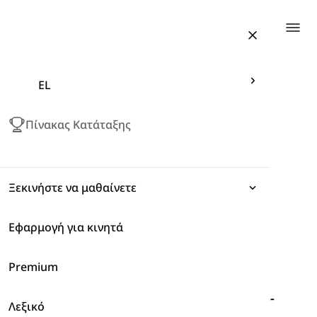
Togg
EL
Πίνακας Κατάταξης
Ξεκινήστε να μαθαίνετε
Εφαρμογή για κινητά
Εκφράσεις
Premium
Γραμματική
Λίστα λέξεων για το English File Προ-
Λεξικό
Λεξιλόγιο