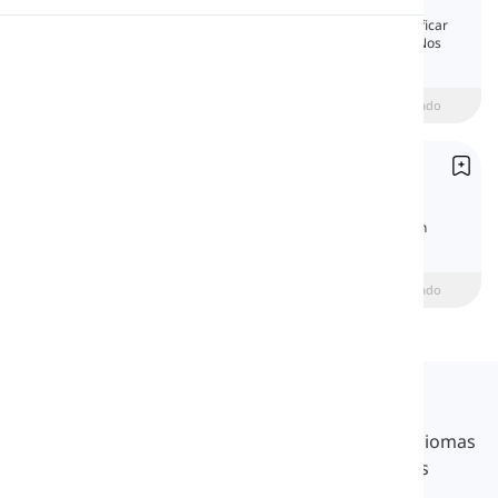
Los adverbios de lugar nos ayudan a especificar
Pronunciación
dónde está ocurriendo la acción del verbo. Nos
ayudan a ser más precisos acerca de las
ubicaciones.
Lectura
beginner
Intermedio
Avanzado
Tipos de adverbios
Types of Adverbs
Aprende los tipos de adverbios en inglés con
explicaciones claras, ejemplos y un quiz.
Principiante
intermediate
Avanzado
Langeek
LanGeek es una plataforma de aprendizaje de idiomas
que hace que tu proceso de aprendizaje sea más
rápido y fácil.