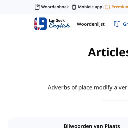
Woordenboek
Mobiele app
Premiu
|
|
Woordenlijst
G
Article
Adverbs of place modify a verb
Bijwoorden van Plaats