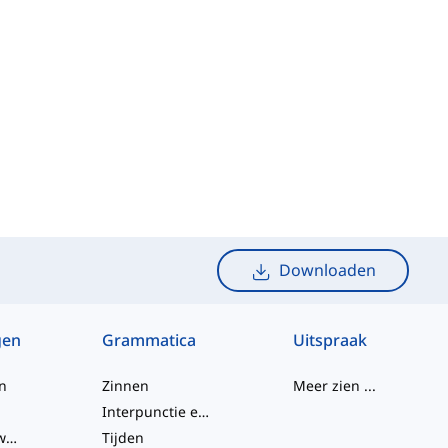
Downloaden
gen
Grammatica
Uitspraak
n
Zinnen
Meer zien
...
Interpunctie en Spelling
Frasale werkwoorden
Tijden