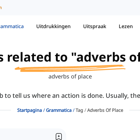
m
rammatica
Uitdrukkingen
Uitspraak
Lezen
s related to "adverbs o
adverbs of place
 to tell us where an action is done. Usually, th
Startpagina
Grammatica
Tag
Adverbs Of Place