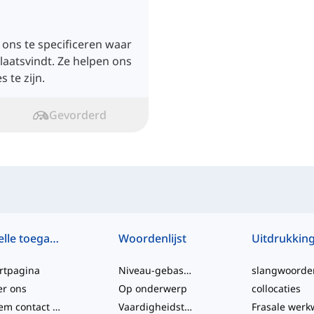
 ons te specificeren waar
laatsvindt. Ze helpen ons
 te zijn.
Gevorderd
Snelle toegang
Woordenlijst
Uitdrukkin
rtpagina
Niveau-gebaseerd
slangwoorde
er ons
Op onderwerp
collocaties
Neem contact met ons op
Vaardigheidstesten