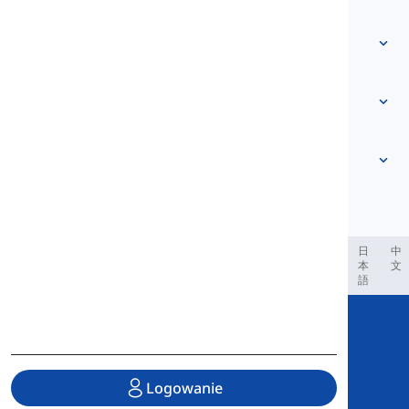
Skontaktuj się z nami
Na podstawie poziomu
Centrum pomocy
Wyrażenia
Według tematu
Testy biegłości
słowa slangowe
Najczęstsze
Gramatyka
kolokacje
Zobacz więcej
...
Czasowniki frazowe
Zdania
przysłowia
Wymowa
Interpunkcja i Ortografia
Zobacz więcej
...
Czasy
Zobacz więcej
...
Czasowniki i Głosy
Zobacz więcej
...
العر
Filipino
فارسی
Indonesia
Deutsch
português
日
中
本
文
語
Copyright © 2020 Langeek Inc.
All Rights Reserved.
Logowanie
Polityka prywatności
|
Regulamin