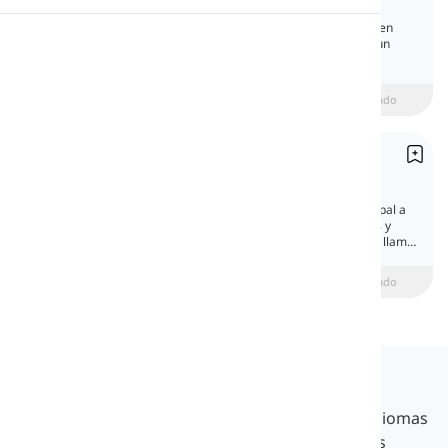
Negation: Verbs & Clauses
Aprende la negación de verbos y oraciones en
Pronunciación
inglés con explicaciones claras, ejemplos y un
quiz.
Lectura
Principiante
intermediate
Avanzado
Verbos auxiliares
Auxiliary Verbs
Los verbos auxiliares ayudan al verbo principal a
expresar tiempo o voz o a formar preguntas y
oraciones negativas. Por eso también se les llama
'verbos de ayuda'.
beginner
Intermedio
Avanzado
Langeek
LanGeek es una plataforma de aprendizaje de idiomas
que hace que tu proceso de aprendizaje sea más