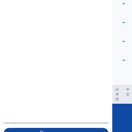
Vocabular
Despre noi
Contactează-ne
Bazat pe nivel
Centrul de ajutor
Expresii
După temă
Teste de competență
cuvinte de argou
Cele mai comune
Gramatică
colocații
Vezi mai mult
...
Verbe frazale
Propoziții
proverbe
Pronunție
Punctuație și Ortografie
Vezi mai mult
...
Timpuri
Vezi mai mult
...
Verbe și Voci
Vezi mai mult
...
العر
Filipino
فارسی
Indonesia
Deutsch
português
日
中
本
文
語
Copyright © 2020 Langeek Inc.
All Rights Reserved.