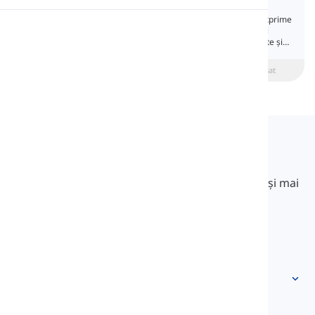
Auxiliary Verbs
Verbele auxiliare ajută verbul principal să exprime
Pronunție
timpul sau vocea sau să formeze întrebări și
propoziții negative. De aceea, ele sunt numite și
„verbe de ajutor”.
Lectură
beginner
Intermediar
Avansat
Langeek
LanGeek este o platformă de învățare a limbilor
străine care face procesul de învățare mai rapid și mai
ușor.
info@langeek.co
Acces rapid
Acasă