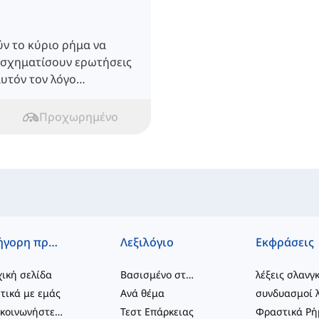
ν το κύριο ρήμα να
 σχηματίσουν ερωτήσεις
αυτόν τον λόγο
θειας.
Προχωρημένο
Γρήγορη πρόσβαση
Λεξιλόγιο
Εκφράσεις
ική σελίδα
Βασισμένο στο επίπεδο
λέξεις σλανγ
τικά με εμάς
Ανά θέμα
Επικοινωνήστε μαζί μας
Τεστ Επάρκειας