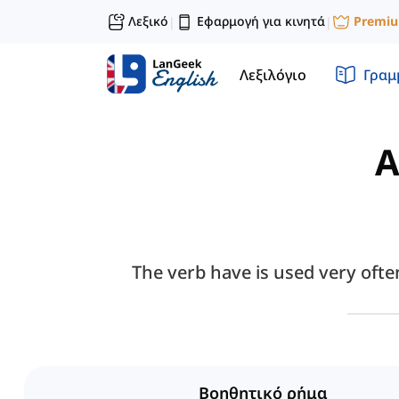
Λεξικό
Εφαρμογή για κινητά
Premi
|
|
Λεξιλόγιο
Γραμ
A
The verb have is used very ofte
Βοηθητικό ρήμα