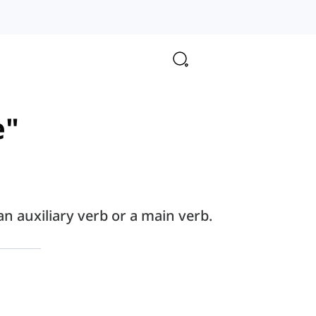
e"
n auxiliary verb or a main verb.