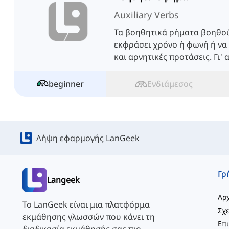
Auxiliary Verbs
Τα βοηθητικά ρήματα βοηθού
εκφράσει χρόνο ή φωνή ή να
και αρνητικές προτάσεις. Γι' 
ονομάζονται επίσης ρήμα βοή
beginner
Ενδιάμεσος
Λήψη εφαρμογής LanGeek
Langeek
Αρχ
Το LanGeek είναι μια πλατφόρμα
Σχε
εκμάθησης γλωσσών που κάνει τη