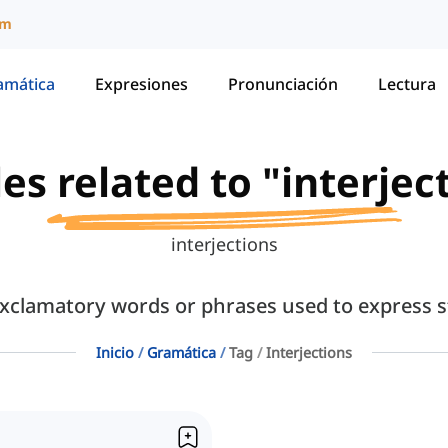
um
amática
Expresiones
Pronunciación
Lectura
les related to "interjec
interjections
exclamatory words or phrases used to express 
Inicio
Gramática
Tag
Interjections