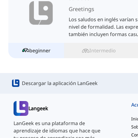
Greetings
Los saludos en inglés varían s
nivel de formalidad. Las expr
también incluyen formas casua
lección para saber más.
beginner
Intermedio
Descargar la aplicación LanGeek
Ac
Langeek
Ini
LanGeek es una plataforma de
Sob
aprendizaje de idiomas que hace que
Co