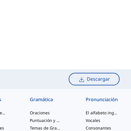
Descargar
s
Gramática
Pronunciación
palabras de jerga
Oraciones
El alfabeto inglés
Puntuación y Ortografía
Vocales
les
Temas de Gramática Varios
Consonantes