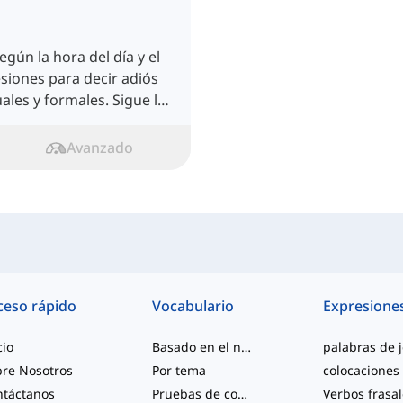
egún la hora del día y el
esiones para decir adiós
les y formales. Sigue la
Avanzado
ceso rápido
Vocabulario
Expresione
cio
Basado en el nivel
re Nosotros
Por tema
colocaciones
ntáctanos
Pruebas de competencia
Verbos frasa