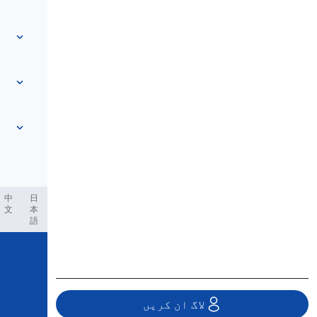
ہم سے رابطہ کریں
سطح پر مبنی
مدد مرکز
اظہار
موضوع کے لحاظ سے
مہارت کے ٹیسٹ
عامیانہ الفاظ
سب سے عام
گرامر
کولی کیشنز
مزید دیکھیں
...
فریزل وربز
جملے
محاورے
تلفظ
علامات وقف اور ہجے
مزید دیکھیں
...
اوقات
مزید دیکھیں
...
افعال اور آوازیں
مزید دیکھیں
...
ية
Filipino
فارسی
Indonesia
Deutsch
português
日
中
文
本
語
Copyright © 2020 Langeek Inc.
All Rights Reserved.
لاگ ان کریں
پرائیویسی پالیسی
|
خدمات کی شرائط