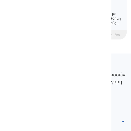
Greetings
Προφορά
Οι αγγλικοί χαιρετισμοί διαφέρουν ανάλογα με
την ώρα της ημέρας και την επίσημη ή ανεπίσημη
κατάσταση. Οι εκφράσεις για αποχαιρετισμούς
Ανάγνωση
περιλαμβάνουν επίσης ανεπίσημες και επίσημες
μορφές. Ακολουθήστε το μάθημα για να μάθετε
beginner
Ενδιάμεσος
Προχωρημένο
περισσότερα.
Langeek
Το LanGeek είναι μια πλατφόρμα εκμάθησης γλωσσών
που κάνει τη διαδικασία εκμάθησής σας πιο γρήγορη
και εύκολη.
info@langeek.co
Γρήγορη πρόσβαση