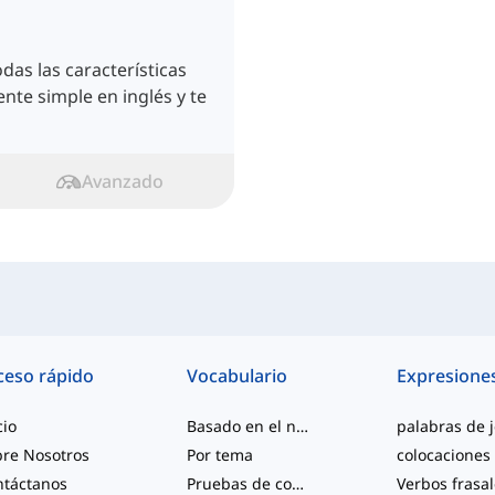
das las características
nte simple en inglés y te
Avanzado
ceso rápido
Vocabulario
Expresione
cio
Basado en el nivel
re Nosotros
Por tema
colocaciones
ntáctanos
Pruebas de competencia
Verbos frasa