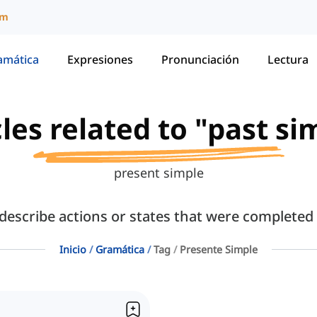
um
amática
Expresiones
Pronunciación
Lectura
cles related to "past si
present simple
describe actions or states that were completed a
Inicio
Gramática
Tag
Presente Simple