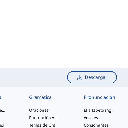
Descargar
s
Gramática
Pronunciación
palabras de jerga
Oraciones
El alfabeto inglés
Puntuación y Ortografía
Vocales
les
Temas de Gramática Varios
Consonantes