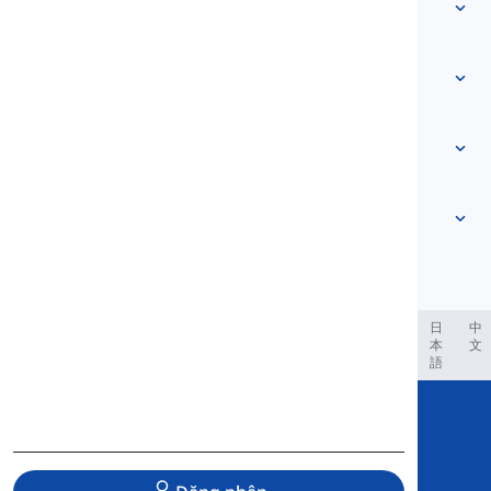
Từ vựng
Về chúng tôi
Liên hệ chúng tôi
Dựa trên cấp độ
Trung tâm trợ giúp
Biểu đạt
Theo chủ đề
Bài kiểm tra năng lực
từ lóng
Thông dụng nhất
Ngữ pháp
cụm từ
Xem thêm
...
Cụm động từ
Câu
tục ngữ
Phát âm
Dấu câu và Chính tả
Xem thêm
...
Thì
Bảng chữ cái tiếng Anh
Động từ và Thể
Nguyên âm
Xem thêm
...
Phụ âm
العر
Filipino
فارسی
Indonesia
Deutsch
português
日
中
本
文
Khái niệm Ngữ âm học
語
Xem thêm
...
Copyright © 2020 Langeek Inc.
All Rights Reserved.