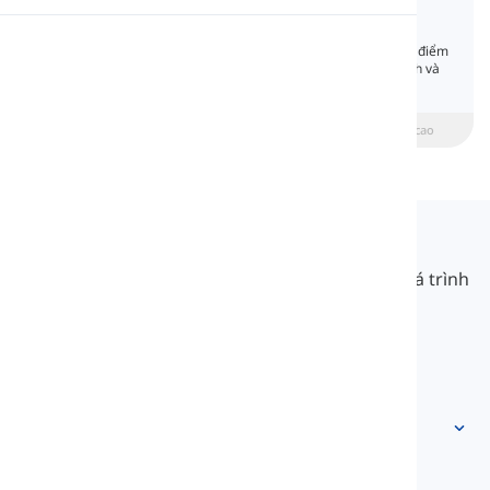
Present Simple
Phát âm
Trong bài học này, bạn sẽ học tất cả các đặc điểm
ngữ pháp của thì hiện tại đơn trong tiếng Anh và
làm quen với cách sử dụng của nó.
Đọc
beginner
Trung cấp
Nâng cao
Langeek
LanGeek là một nền tảng học ngôn ngữ giúp quá trình
học của bạn nhanh hơn và dễ dàng hơn.
info@langeek.co
Truy cập nhanh
Trang chủ