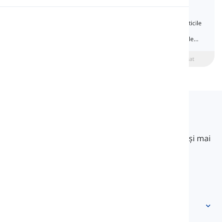
Present Simple
Pronunție
În această lecție, veți învăța toate caracteristicile
gramaticale ale Prezentului Simplu în limba
engleză și veți deveni familiarizat cu utilizările
Lectură
sale.
beginner
Intermediar
Avansat
Langeek
LanGeek este o platformă de învățare a limbilor
străine care face procesul de învățare mai rapid și mai
ușor.
info@langeek.co
Acces rapid