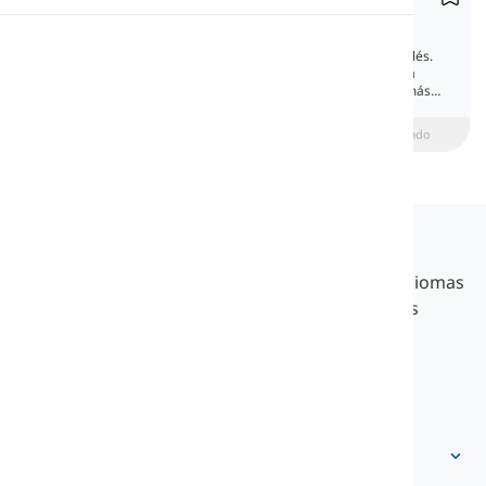
Interrogative Pronouns
Pronunciación
Hay cinco pronombres interrogativos en inglés.
Cada uno se utiliza para hacer una pregunta
específica. En esta lección, aprenderemos más
Lectura
sobre estos pronombres.
beginner
Intermedio
Avanzado
Langeek
LanGeek es una plataforma de aprendizaje de idiomas
que hace que tu proceso de aprendizaje sea más
rápido y fácil.
info@langeek.co
Acceso rápido