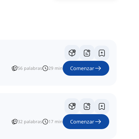
Comenzar
56
palabras
29
min
Comenzar
32
palabras
17
min