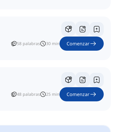
Comenzar
58
palabras
30
min
Comenzar
48
palabras
25
min