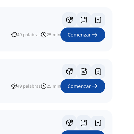
Comenzar
49
palabras
25
min
Comenzar
49
palabras
25
min