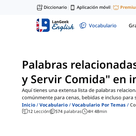
Diccionario
Aplicación móvil
Premi
|
|
Vocabulario
Gr
Palabras relacionada
y Servir Comida" en i
Aquí tienes una extensa lista de palabras relacio
comúnmente para cenas, bebidas e incluso para s
Inicio
Vocabulario
Vocabulario Por Temas
Co
12
Lección
574
palabras
4
H
48
min