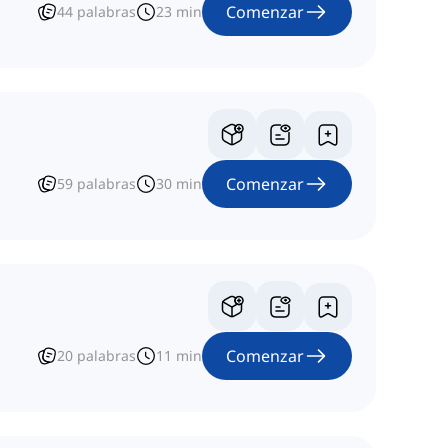
Comenzar
44
palabras
23
min
Comenzar
59
palabras
30
min
Comenzar
20
palabras
11
min