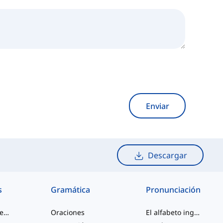
Enviar
Descargar
s
Gramática
Pronunciación
palabras de jerga
Oraciones
El alfabeto inglés