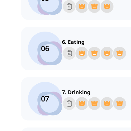
6. Eating
06
7. Drinking
07