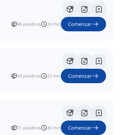
Comenzar
46
palabras
24
min
Comenzar
42
palabras
22
min
Comenzar
71
palabras
36
min