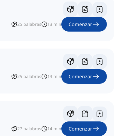
Comenzar
25
palabras
13
min
Comenzar
25
palabras
13
min
Comenzar
27
palabras
14
min