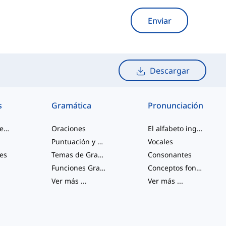
Enviar
Descargar
s
Gramática
Pronunciación
palabras de jerga
Oraciones
El alfabeto inglés
Puntuación y Ortografía
Vocales
les
Temas de Gramática Varios
Consonantes
Funciones Gramaticales
Conceptos fonológicos
Ver más
...
Ver más
...