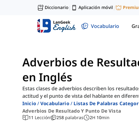
Diccionario
Aplicación móvil
Premi
|
|
Vocabulario
Gr
Adverbios de Resulta
en Inglés
Estas clases de adverbios describen los resultados 
actitud y el punto de vista del hablante en difere
Inicio
Vocabulario
Listas De Palabras Categor
Adverbios De Resultado Y Punto De Vista
11
Lección
258
palabras
2
H
10
min