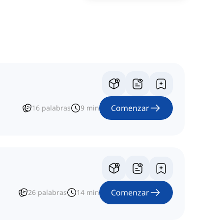
Comenzar
16
palabras
9
min
Comenzar
26
palabras
14
min