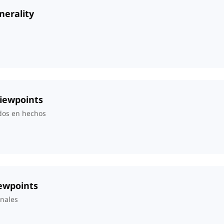
nerality
Viewpoints
dos en hechos
iewpoints
onales