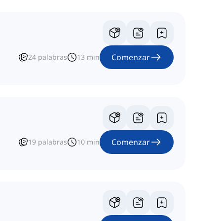
Comenzar
24
palabras
13
min
Comenzar
19
palabras
10
min