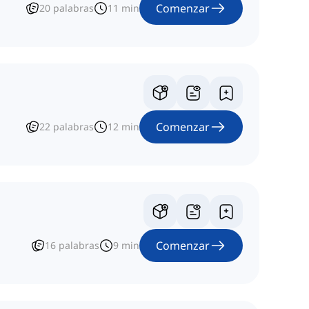
Comenzar
20
palabras
11
min
Comenzar
22
palabras
12
min
Comenzar
16
palabras
9
min