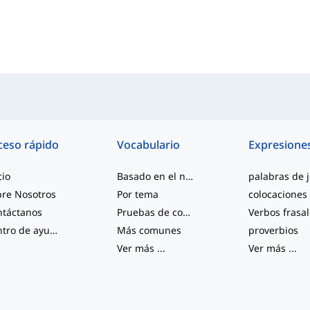
ceso rápido
Vocabulario
Expresione
cio
Basado en el nivel
re Nosotros
Por tema
colocaciones
ntáctanos
Pruebas de competencia
Verbos frasa
Centro de ayuda
Más comunes
proverbios
Ver más
...
Ver más
...