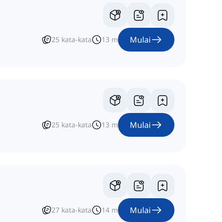
Mulai
25
kata-kata
13
m
Mulai
25
kata-kata
13
m
Mulai
27
kata-kata
14
m