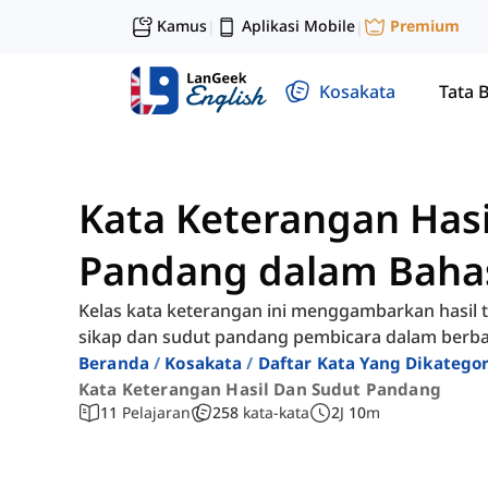
Kamus
Aplikasi Mobile
Premium
|
|
Kosakata
Tata 
Kata Keterangan Hasi
Pandang dalam Bahas
Kelas kata keterangan ini menggambarkan hasil
sikap dan sudut pandang pembicara dalam berba
Beranda
Kosakata
Daftar Kata Yang Dikatego
Kata Keterangan Hasil Dan Sudut Pandang
11
Pelajaran
258
kata-kata
2
J
10
m