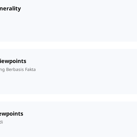
nerality
Viewpoints
ng Berbasis Fakta
iewpoints
di