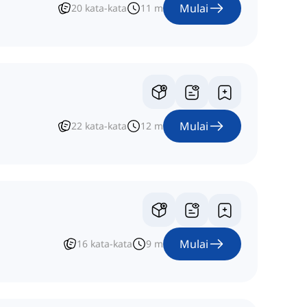
Mulai
20
kata-kata
11
m
Mulai
22
kata-kata
12
m
Mulai
16
kata-kata
9
m