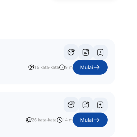
Mulai
16
kata-kata
9
m
Mulai
26
kata-kata
14
m