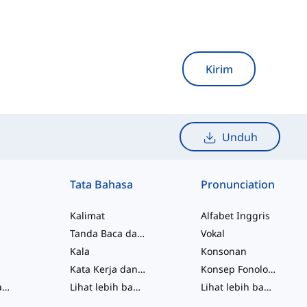
Kirim
Unduh
Tata Bahasa
Pronunciation
Kalimat
Alfabet Inggris
Tanda Baca dan Ejaan
Vokal
Kala
Konsonan
Kata Kerja dan Suara
Konsep Fonologis
Lihat lebih banyak
...
Lihat lebih banyak
...
Lihat lebih banyak
...