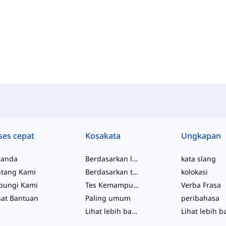
ses cepat
Kosakata
Ungkapan
randa
Berdasarkan level
kata slang
ntang Kami
Berdasarkan topik
kolokasi
bungi Kami
Tes Kemampuan
Verba Frasa
sat Bantuan
Paling umum
peribahasa
Lihat lebih banyak
...