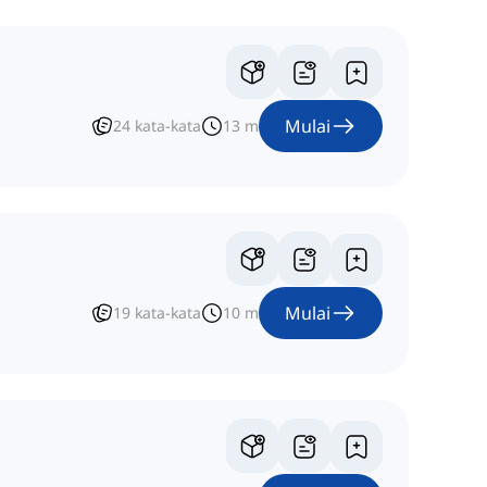
Mulai
24
kata-kata
13
m
Mulai
19
kata-kata
10
m