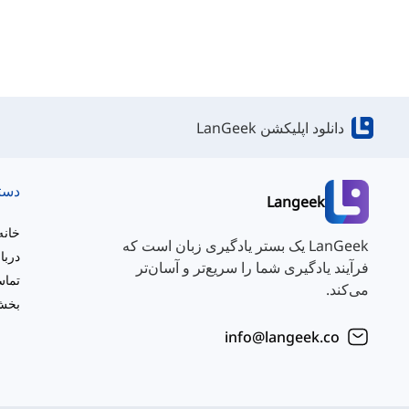
دانلود اپلیکشن LanGeek
دست
Langeek
خانه
LanGeek یک بستر یادگیری زبان است که
دربا
فرآیند یادگیری شما را سریع‌تر و آسان‌تر
تماس
می‌کند.
بخش 
info@langeek.co