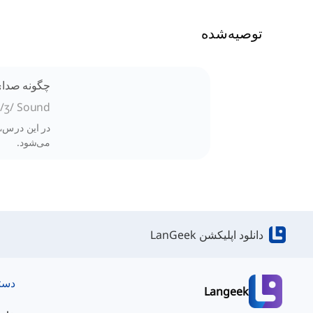
توصیه‌شده
چگونه صدای /ʒ/ را تلفظ
/ʒ/ Sound
می‌شود.
دانلود اپلیکشن LanGeek
دست
Langeek