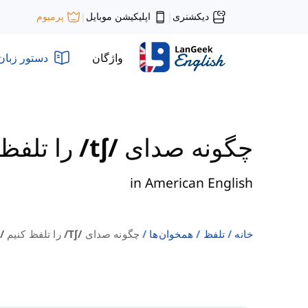
دیکشنری
اپلیکیشن موبایل
پرمیوم
|
|
واژگان
دستور زبان
چگونه صدای /tʃ/ را تلفظ کنیم
in American English
خانه
تلفظ
همخوان‌ها
چگونه صدای /tʃ/ را تلفظ کنیم / American