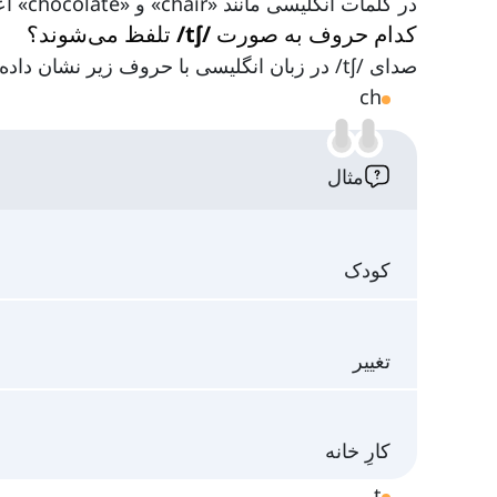
در کلمات انگلیسی مانند «chair» و «chocolate» اعمال کنید.
کدام حروف به صورت /tʃ/ تلفظ می‌شوند؟
صدای /tʃ/ در زبان انگلیسی با حروف زیر نشان داده می‌شود:
ch
مثال
کودک
تغییر
کارِ خانه
t