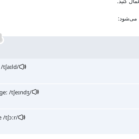
 /tʃaɪld/
ge: /tʃeɪndʒ/
 /tʃɔːr/