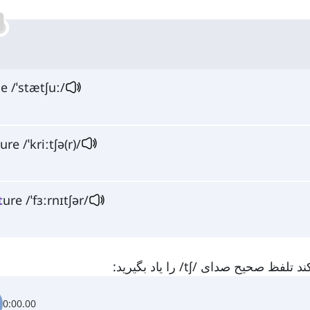
e /ˈstætʃuː/
t
ure /ˈkriːtʃə(r)/
t
ure /ˈfɜːrnɪtʃər/
ح صدای /tʃ/ را یاد بگیرید:
0:00.00