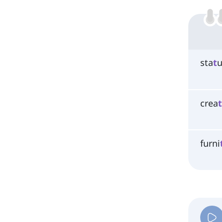
sta
t
u
crea
furni