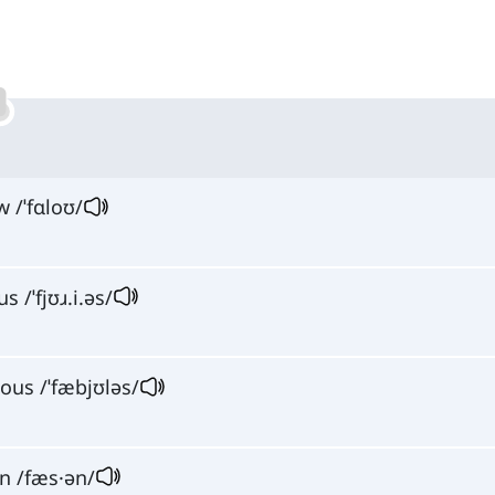
w /ˈfɑloʊ/
s /ˈfjʊɹ.i.əs/
ous /ˈfæbjʊləs/
n /fæs·ən/