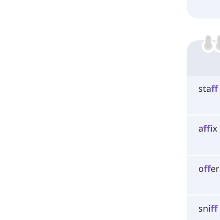
sta
ff
a
ff
ix
o
ff
er
sni
ff