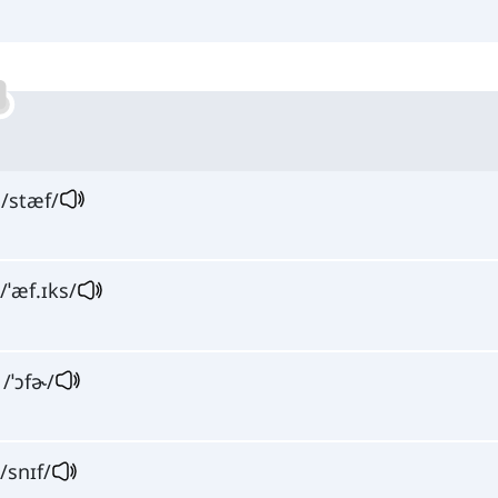
/stæf/
 /ˈæf.ɪks/
 /ˈɔfɚ/
/snɪf/