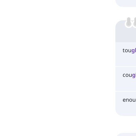
tou
g
cou
g
enou