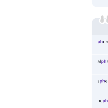
ph
on
al
ph
s
ph
e
ne
p