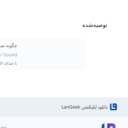
توصیه‌شده
چگونه صدای /d/ را 
d/ Sound
با صدای /d/، جایگاه آن در کلمات، نحوه تولید آن در دهان و نقش آن در تمایز معنا در تلفظ انگلیسی آشنا شوید.
دانلود اپلیکشن LanGeek
دست