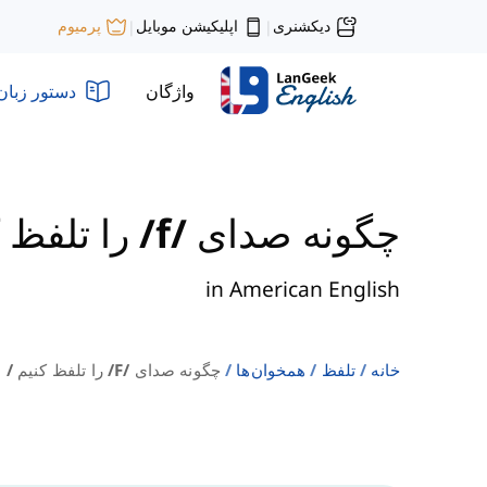
دیکشنری
اپلیکیشن موبایل
پرمیوم
|
|
واژگان
دستور زبان
چگونه صدای /f/ را تلفظ کنیم
in American English
خانه
تلفظ
همخوان‌ها
چگونه صدای /f/ را تلفظ کنیم / American