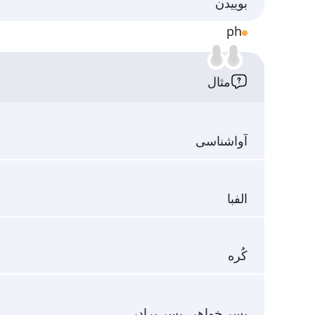
بوییدن
ph
مثال
آواشناسی
الفبا
کُره
پسر خواهر، پسر برادر