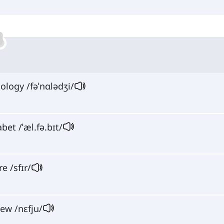
ology /fəˈnɑlədʒi/
abet /ˈæl.fə.bɪt/
re /sfɪr/
h
ew /nɛfju/