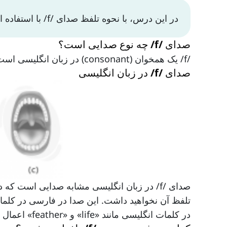
در این درس، با نحوه تلفظ صدای /f/ با استفاده از اندام‌های گفتاری مناسب بیشتر آشنا می‌شویم.
صدای /f/ چه نوع صدایی است؟
/f/ یک همخوان (consonant) در زبان انگلیسی است.
صدای /f/ در زبان انگلیسی
صدای /f/ در زبان انگلیسی مشابه صدایی است 
تلفظ آن نخواهید داشت. این صدا در فارسی در کلماتی
در کلمات انگلیسی مانند «life» و «feather» اعمال کنید.