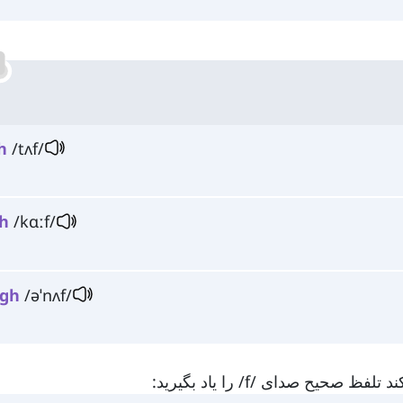
h
/tʌf/
h
/kɑːf/
gh
/əˈnʌf/
ح صدای /f/ را یاد بگیرید: