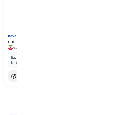
]
قید
[
never
not at any point in time
هرگز, هیچ‌وقت
Ex:
She
never
eats meat; she's been vegetarian since
birth.