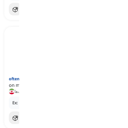
]
قید
[
often
on many occasions
اغلب, بیشتر وقت‌ها
Ex:
He
often
helps his neighbors with their chores.