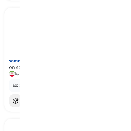
]
قید
[
sometimes
on some occasions but not always
گاهی, بعضی وقت‌ها
Ex:
She
sometimes
practices yoga in the morning.