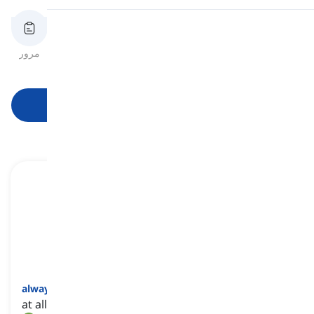
تلفظ
آزمون
املای کلمه
فلش‌کارت‌ها
مرور
خواندن
شروع یادگیری
]
قید
[
always
at all times, without any exceptions