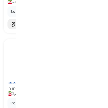
همیشه
Ex:
The train is
always
crowded during rush hour.
]
قید
[
usually
in most situations or under normal circumstances
معمولاً
Ex:
She
usually
takes a walk in the park after dinner.