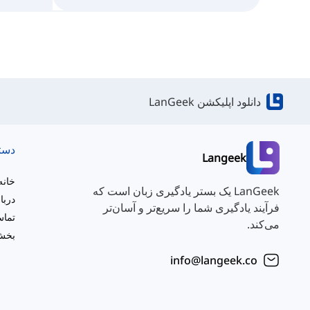
دانلود اپلیکشن LanGeek
دست
Langeek
خانه
LanGeek یک بستر یادگیری زبان است که
دربا
فرآیند یادگیری شما را سریع‌تر و آسان‌تر
تماس
می‌کند.
بخش 
info@langeek.co