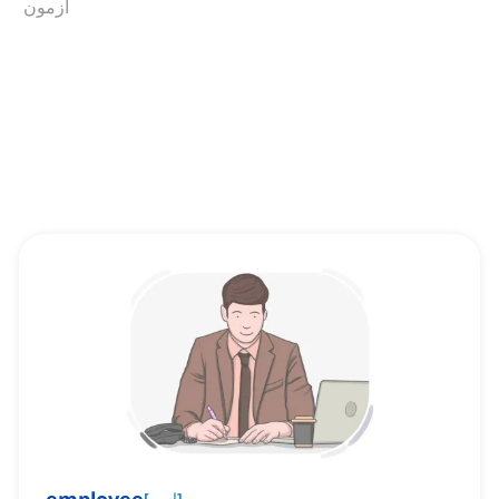
آزمون
]
اسم
[