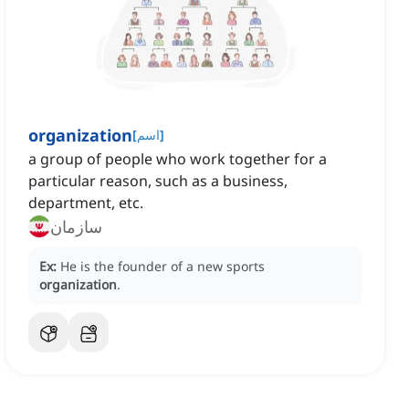
organization
]
اسم
[
a group of people who work together for a
particular reason, such as a business,
department, etc.
سازمان
Ex:
He is the founder of a new sports
organization
.