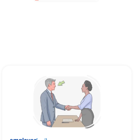
]
اسم
[