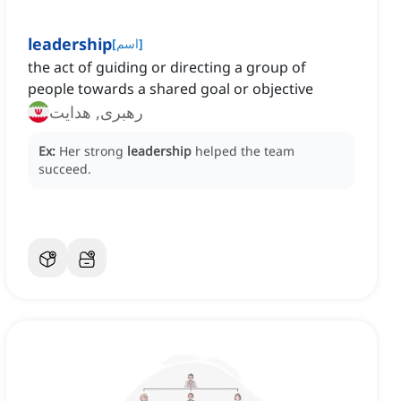
leadership
]
اسم
[
the act of guiding or directing a group of
people towards a shared goal or objective
رهبری, هدایت
Ex:
Her strong
leadership
helped the team
succeed.