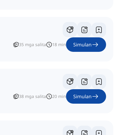
Simulan
35
mga salita
18
min
Simulan
38
mga salita
20
min