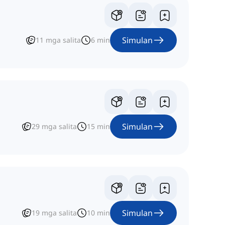
Simulan
11
mga salita
6
min
Simulan
29
mga salita
15
min
Simulan
19
mga salita
10
min