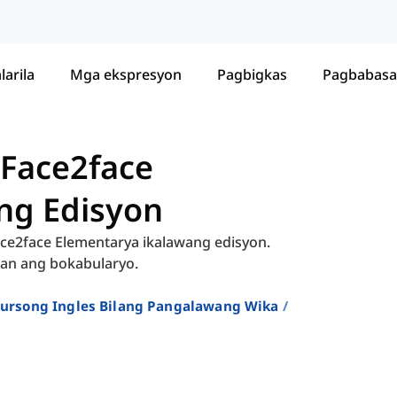
larila
Mga ekspresyon
Pagbigkas
Pagbabasa
 Face2face
ng Edisyon
Face2face Elementarya ikalawang edisyon.
lan ang bokabularyo.
 Kursong Ingles Bilang Pangalawang Wika