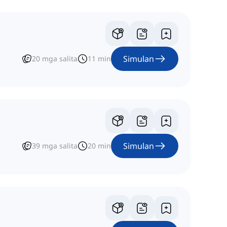
Simulan
20
mga salita
11
min
Simulan
39
mga salita
20
min