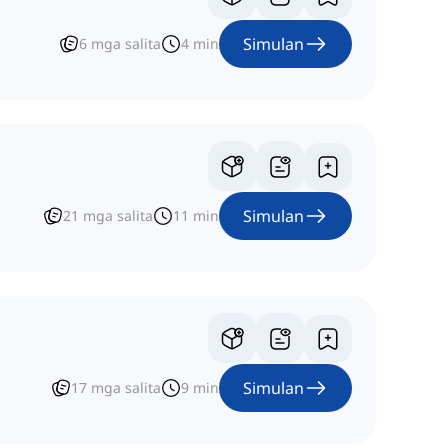
Simulan
6
mga salita
4
min
Simulan
21
mga salita
11
min
Simulan
17
mga salita
9
min