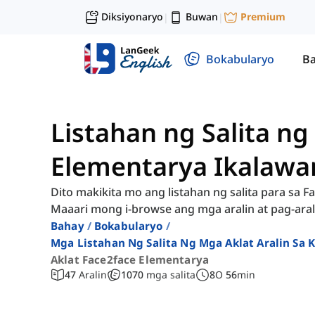
Diksiyonaryo
Buwan
Premium
|
|
Bokabularyo
Ba
Listahan ng Salita ng
Elementarya Ikalawa
Dito makikita mo ang listahan ng salita para sa 
Maaari mong i-browse ang mga aralin at pag-ara
Bahay
Bokabularyo
Mga Listahan Ng Salita Ng Mga Aklat Aralin Sa
Aklat Face2face Elementarya
47
Aralin
1070
mga salita
8
O
56
min