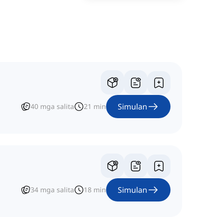
Simulan
40
mga salita
21
min
Simulan
34
mga salita
18
min