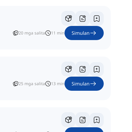
Simulan
20
mga salita
11
min
Simulan
25
mga salita
13
min