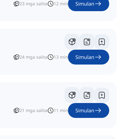
Simulan
23
mga salita
12
min
Simulan
24
mga salita
13
min
Simulan
21
mga salita
11
min