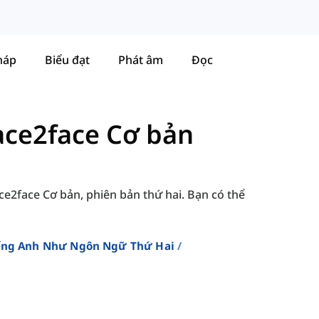
háp
Biểu đạt
Phát âm
Đọc
ace2face Cơ bản
ce2face Cơ bản, phiên bản thứ hai. Bạn có thể
iếng Anh Như Ngôn Ngữ Thứ Hai