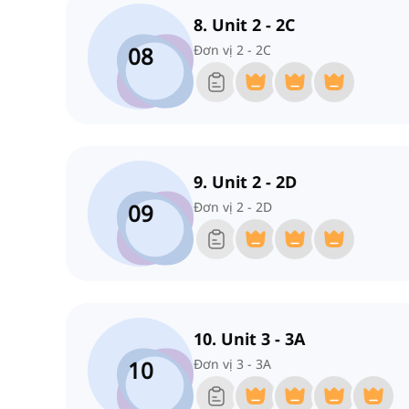
8. Unit 2 - 2C
08
Đơn vị 2 - 2C
9. Unit 2 - 2D
09
Đơn vị 2 - 2D
10. Unit 3 - 3A
10
Đơn vị 3 - 3A