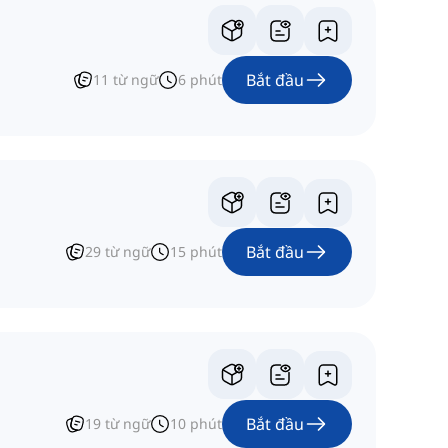
Bắt đầu
11
từ ngữ
6
phút
Bắt đầu
29
từ ngữ
15
phút
Bắt đầu
19
từ ngữ
10
phút