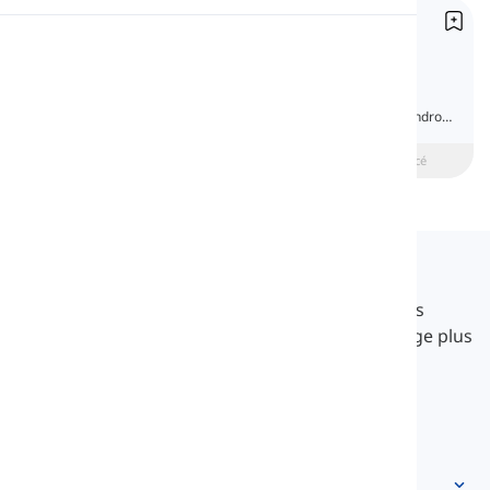
Pronoms interrogatifs
Prononciation
Interrogative Pronouns
Il y a cinq pronoms interrogatifs en anglais.
Chacun est utilisé pour poser une question
Lecture
spécifique. Dans cette leçon, nous en apprendrons
davantage sur ces pronoms.
beginner
Intermédiaire
Avancé
Langeek
LanGeek est une plateforme d'apprentissage des
langues qui rend votre processus d'apprentissage plus
rapide et plus facile.
info@langeek.co
Accès rapide