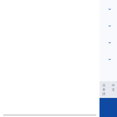
বাড়ি
শব্দভাণ্ডার
আমাদের সম্পর্কে
আমাদের সাথে যোগাযোগ করুন
স্তর ভিত্তিক
সহায়তা কেন্দ্র
প্রকাশভঙ্গি
বিষয়ভিত্তিক
দক্ষতা পরীক্ষা
স্ল্যাং শব্দসমূহ
সবচেয়ে প্রচলিত
ব্যাকরণ
যুগল শব্দসমষ্টি
আরও দেখুন
...
ফ্রেজাল ভার্বস
বাক্য
প্রবাদ
উচ্চারণ
বিরামচিহ্ন এবং বানান
আরও দেখুন
...
কাল
আরও দেখুন
...
ক্রিয়া এবং কণ্ঠস্বর
আরও দেখুন
...
العر
Filipino
فارسی
Indonesia
Deutsch
português
日
中
本
文
語