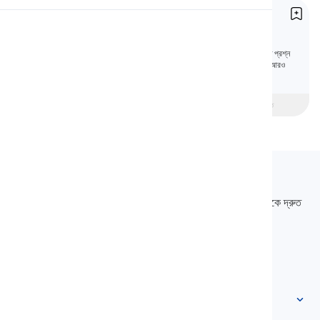
প্রশ্নবোধক সর্বনাম
উচ্চারণ
Interrogative Pronouns
ইংরেজিতে পাঁচটি প্রশ্নবোধক সর্বনাম রয়েছে। প্রতিটি একটি নির্দিষ্ট প্রশ্ন
জিজ্ঞাসা করতে ব্যবহৃত হয়. এই পাঠে, আমরা এই সর্বনাম সম্পর্কে আরও
পড়া
জানব।
beginner
মধ্যবর্তী
উন্নত
Langeek
LanGeek হল একটি ভাষা শেখার প্ল্যাটফর্ম যা আপনার শেখার প্রক্রিয়াটিকে দ্রুত
এবং সহজ করে তোলে।
info@langeek.co
দ্রুত অ্যাক্সেস