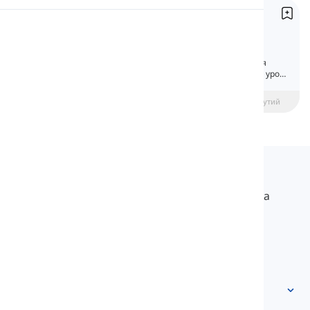
Питальні Займенники
Вимова
Interrogative Pronouns
В англійській мові є п'ять питальних
займенників. Кожен використовується для
Читання
постановки конкретного питання. У цьому уроці
ми дізнаємось більше про ці займенники.
beginner
Середній рівень
Просунутий
Langeek
LanGeek – це платформа для вивчення мов, яка
робить процес навчання швидшим і легшим.
info@langeek.co
Швидкий доступ