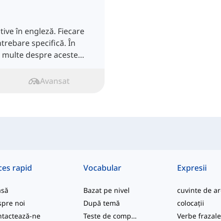
ive în engleză. Fiecare
ntrebare specifică. În
i multe despre aceste
Avansat
ces rapid
Vocabular
Expresii
asă
Bazat pe nivel
pre noi
După temă
colocații
tactează-ne
Teste de competență
Verbe frazal