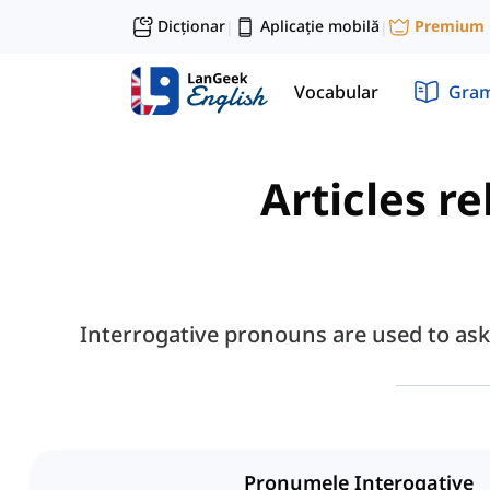
Dicționar
Aplicație mobilă
Premium
|
|
Vocabular
Gram
Articles r
Interrogative pronouns are used to ask
Pronumele Interogative