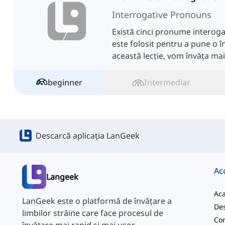
Interrogative Pronouns
Există cinci pronume interogat
este folosit pentru a pune o î
această lecție, vom învăța ma
pronume.
beginner
Intermediar
Descarcă aplicația LanGeek
Ac
Langeek
Ac
LanGeek este o platformă de învățare a
Des
limbilor străine care face procesul de
Con