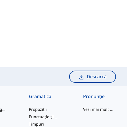
Descarcă
Gramatică
Pronunție
cuvinte de argou
Propoziții
Vezi mai mult
...
Punctuație și Ortografie
e
Timpuri