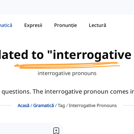
atică
Expresii
Pronunție
Lectură
elated to "interrogativ
interrogative pronouns
 questions. The interrogative pronoun comes in
Acasă
Gramatică
Tag
Interrogative Pronouns