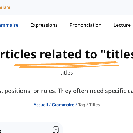
mium
ammaire
Expressions
Prononciation
Lecture
rticles related to "title
titles
, positions, or roles. They often need specific c
Accueil
Grammaire
Tag
Titles
s