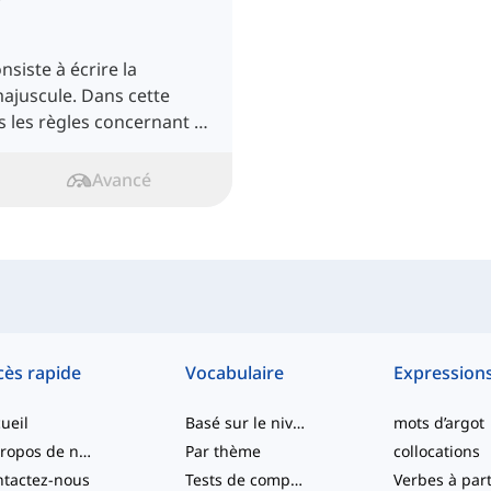
nsiste à écrire la
ajuscule. Dans cette
s les règles concernant ce
Avancé
cès rapide
Vocabulaire
Expression
ueil
Basé sur le niveau
mots d’argot
À propos de nous
Par thème
collocations
tactez-nous
Tests de compétence