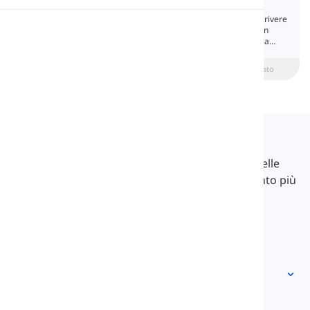
Capitalization
Uso delle lettere maiuscole consiste nello scrivere
Pronuncia
la prima lettera di una parola in maiuscolo. In
questa lezione, imparerai tutte le regole della
maiuscolizzazione.
Lettura
beginner
Intermedio
Avanzato
Langeek
LanGeek è una piattaforma di apprendimento delle
lingue che rende il tuo processo di apprendimento più
veloce e facile.
info@langeek.co
Accesso rapido
Home