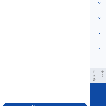
Vocabular
Despre noi
Contactează-ne
Bazat pe nivel
Centrul de ajutor
Expresii
După temă
Teste de competență
cuvinte de argou
Cele mai comune
Gramatică
colocații
Vezi mai mult
...
Verbe frazale
Propoziții
proverbe
Pronunție
Punctuație și Ortografie
Vezi mai mult
...
Timpuri
Vezi mai mult
...
Verbe și Voci
Vezi mai mult
...
العر
Filipino
فارسی
Indonesia
Deutsch
português
日
中
本
文
語
Copyright © 2020 Langeek Inc.
All Rights Reserved.