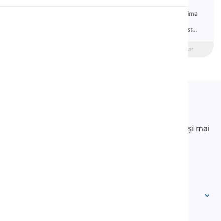
Capitalization
Utilizarea majusculelor înseamnă să scrii prima
Pronunție
literă a unui cuvânt cu majusculă. În această
lecție, vei învăța toate regulile legate de acest
subiect.
Lectură
beginner
Intermediar
Avansat
Langeek
LanGeek este o platformă de învățare a limbilor
străine care face procesul de învățare mai rapid și mai
ușor.
info@langeek.co
Acces rapid
Acasă