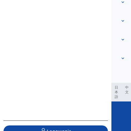
Słownictwo
O nas
Skontaktuj się z nami
Na podstawie poziomu
Centrum pomocy
Wyrażenia
Według tematu
Testy biegłości
słowa slangowe
Najczęstsze
Gramatyka
kolokacje
Zobacz więcej
...
Czasowniki frazowe
Zdania
przysłowia
Wymowa
Interpunkcja i Ortografia
Zobacz więcej
...
Czasy
Zobacz więcej
...
Czasowniki i Głosy
Zobacz więcej
...
العر
Filipino
فارسی
Indonesia
Deutsch
português
日
中
本
文
語
Copyright © 2020 Langeek Inc.
All Rights Reserved.