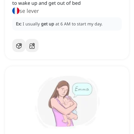
to wake up and get out of bed
se lever
Ex:
I usually
get up
at 6 AM to start my day.