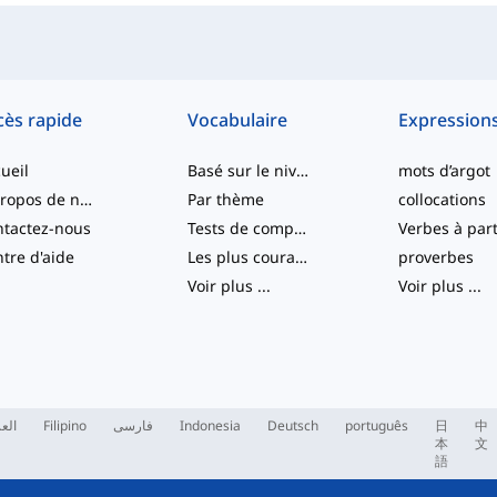
cès rapide
Vocabulaire
Expression
ueil
Basé sur le niveau
mots d’argot
À propos de nous
Par thème
collocations
tactez-nous
Tests de compétence
tre d'aide
Les plus courants
proverbes
Voir plus
...
Voir plus
...
العر
Filipino
فارسی
Indonesia
Deutsch
português
日
中
本
文
語