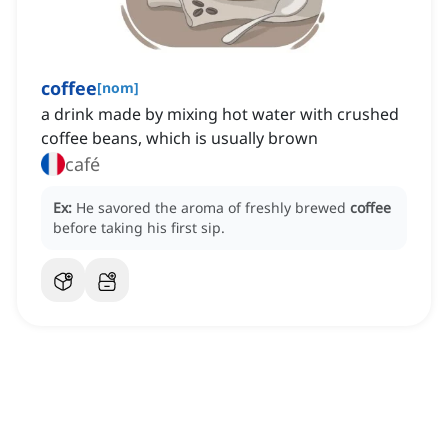
coffee
[
nom
]
a drink made by mixing hot water with crushed
coffee beans, which is usually brown
café
Ex:
He savored the aroma of freshly brewed
coffee
before taking his first sip.