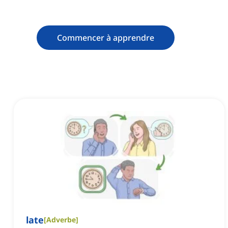
Commencer à apprendre
late
[
Adverbe
]