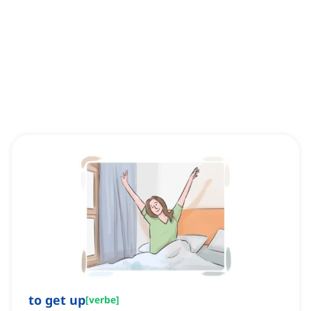
to get up
[
verbe
]