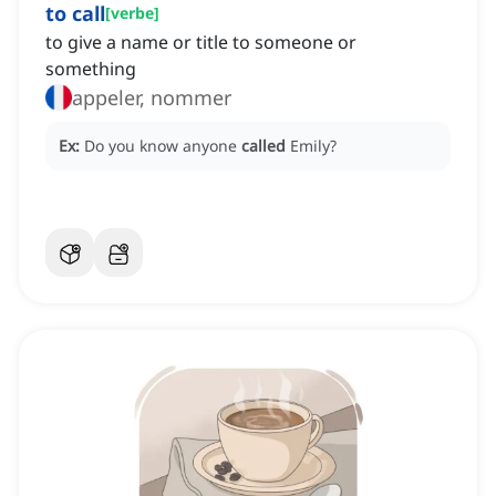
to call
[
verbe
]
to give a name or title to someone or
something
appeler, nommer
Ex:
Do you know anyone
called
Emily?