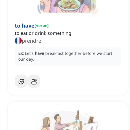
to have
[
verbe
]
to eat or drink something
prendre
Ex:
Let's
have
breakfast together before we start
our day.