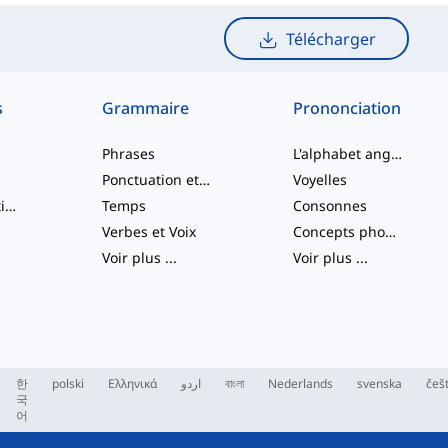
Télécharger
s
Grammaire
Prononciation
Phrases
L'alphabet anglais
Ponctuation et Orthographe
Voyelles
Verbes à particule
Temps
Consonnes
Verbes et Voix
Concepts phonologiques
Voir plus
...
Voir plus
...
한
polski
Ελληνικά
اردو
বাংলা
Nederlands
svenska
češ
국
어