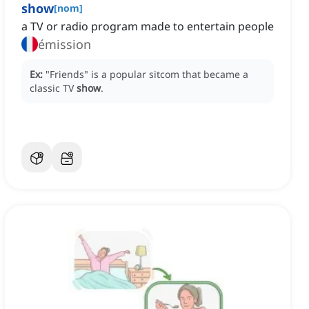
show
[
nom
]
a TV or radio program made to entertain people
émission
Ex:
"Friends" is a popular sitcom that became a
classic TV
show
.