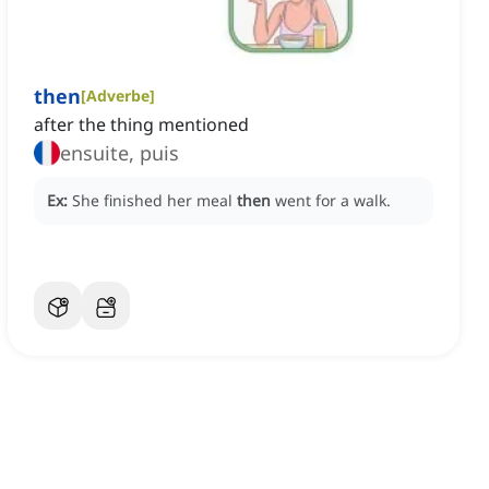
then
[
Adverbe
]
after the thing mentioned
ensuite, puis
Ex:
She finished her meal
then
went for a walk.