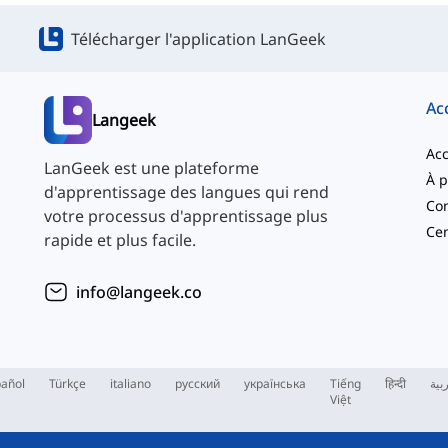
Télécharger l'application LanGeek
Ac
Langeek
Acc
LanGeek est une plateforme
d'apprentissage des langues qui rend
Con
votre processus d'apprentissage plus
Cen
rapide et plus facile.
info@langeek.co
añol
Türkçe
italiano
русский
українська
Tiếng
हिन्दी
بية
Việt