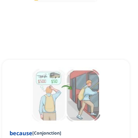
because
[
Conjonction
]