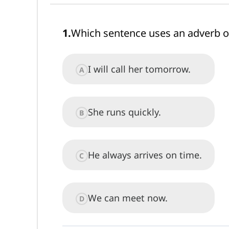
1
.
Which sentence uses an adverb o
I will call her tomorrow.
A
She runs quickly.
B
He always arrives on time.
C
We can meet now.
D