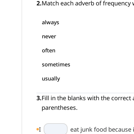
2
.
Match each adverb of frequency w
always
never
often
sometimes
usually
3
.
Fill in the blanks with the correc
parentheses.
I
eat junk food because it