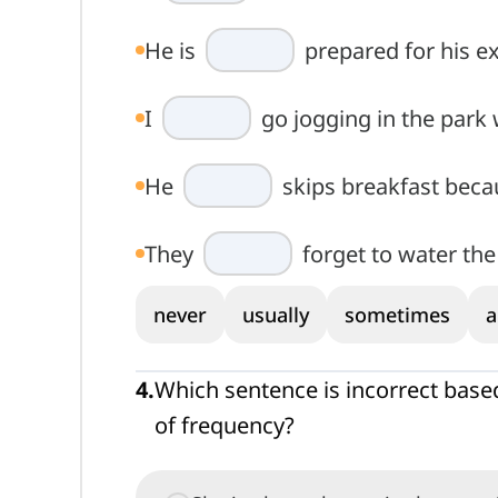
He is
prepared for his e
I
go jogging in the park 
He
skips breakfast becau
They
forget to water the 
never
usually
sometimes
a
4
.
Which sentence is incorrect base
of frequency?