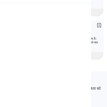
जा सकता है: नियमित क्रियाएँ और अनियमित क्रियाएँ।
उच्चारण
beginner
मध्यवर्ती
उन्नत
पढ़ाई
सरल भूतकाल
Past Simple
भूतकाल सरल काल अंग्रेजी में सबसे महत्वपूर्ण काल ‌‌में से एक है।
हम अक्सर इसका उपयोग यह बताने के लिए करते हैं कि पहले क्या
हुआ था।
beginner
मध्यवर्ती
उन्नत
Langeek
LanGeek एक भाषा सीखने का मंच है जो आपके सीखने की प्रक्रिया को
तेज और आसान बनाता है।
info@langeek.co