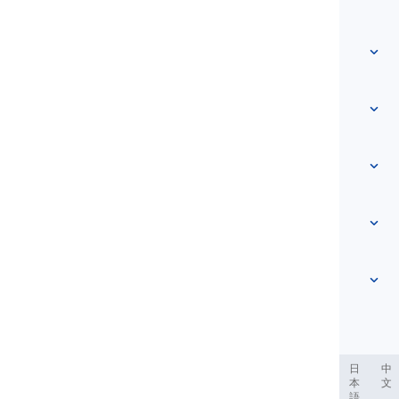
त्वरित पहुँच
मुखपृष्ठ
शब्दावली
हमारे बारे में
हमसे संपर्क करें
स्तर-आधारित
सहायता केंद्र
अभिव्यक्तियाँ
विषय अनुसार
प्रवीणता परीक्षाएँ
स्लैंग शब्द
सबसे आम
व्याकरण
संधियाँ
और देखें
...
वाक्यांश क्रियाएँ
वाक्य
लोकोक्तियाँ
उच्चारण
विराम चिह्न और वर्तनी
और देखें
...
काल
और देखें
...
क्रियाएँ और वाच्य
और देखें
...
العر
Filipino
فارسی
Indonesia
Deutsch
português
日
中
本
文
語