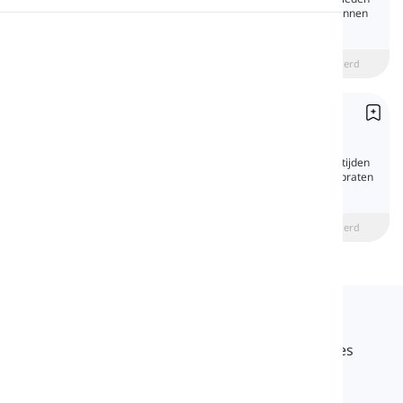
tijd en het voltooid deelwoord vervoegen, kunnen
ze worden onderverdeeld in twee soorten:
Uitspraak
regelmatige werkwoorden en onregelmatige
werkwoorden.
beginner
Intermediate
Gevorderd
Lezen
'Past Simple'
Past Simple
De 'Past Simple' is een van de belangrijkste tijden
in het Engels. We gebruiken het vaak om te praten
over wat er eerder is gebeurd.
beginner
Intermediate
Gevorderd
Langeek
LanGeek is een taal leerplatform dat je leerproces
sneller en gemakkelijker maakt.