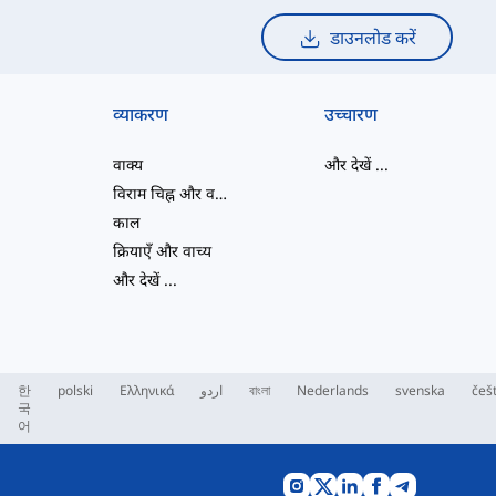
डाउनलोड करें
व्याकरण
उच्चारण
वाक्य
और देखें
...
विराम चिह्न और वर्तनी
काल
क्रियाएँ और वाच्य
और देखें
...
한
polski
Ελληνικά
اردو
বাংলা
Nederlands
svenska
češ
국
어