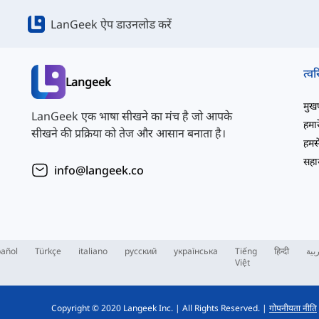
LanGeek ऐप डाउनलोड करें
त्वर
Langeek
मुखपृ
LanGeek एक भाषा सीखने का मंच है जो आपके
हमारे
सीखने की प्रक्रिया को तेज और आसान बनाता है।
हमसे
सहाय
info@langeek.co
añol
Türkçe
italiano
русский
українська
Tiếng
हिन्दी
بية
Việt
Copyright © 2020 Langeek Inc.
|
All Rights Reserved.
|
गोपनीयता नीति