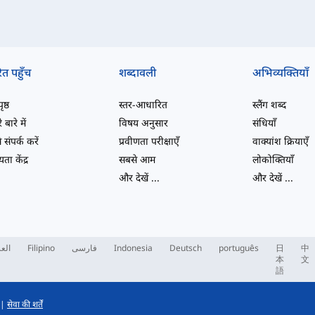
ित पहुँच
शब्दावली
अभिव्यक्तियाँ
ष्ठ
स्तर-आधारित
स्लैंग शब्द
 बारे में
विषय अनुसार
संधियाँ
 संपर्क करें
प्रवीणता परीक्षाएँ
वाक्यांश क्रियाएँ
ता केंद्र
सबसे आम
लोकोक्तियाँ
और देखें
...
और देखें
...
العر
Filipino
فارسی
Indonesia
Deutsch
português
日
中
本
文
語
|
सेवा की शर्तें