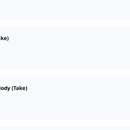
ake)
Body (Take)