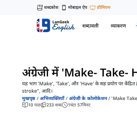
शब्दकोश
मोबाइल ऐप
प्रीमियम
|
|
शब्दावली
व्याकरण
अंग्रेजी में 'Make- Take- 
यह भाग 'Make', 'Take', और 'Have' के सह प्रयोग पर केंद्रि
stroke", आदि।
मुखपृष्ठ
अभिव्यक्तियाँ
अंग्रेजी के कोलोकेशन
'make Take 
10
पाठ
233
शब्द
1
घंटा
57
मिनट