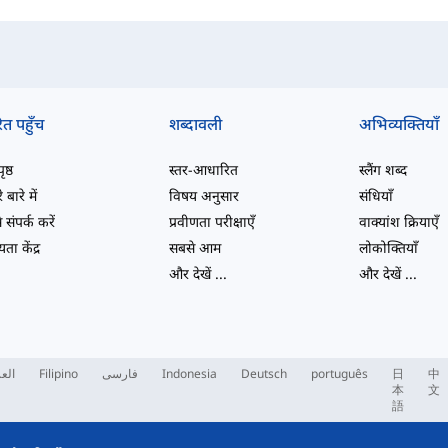
ित पहुँच
शब्दावली
अभिव्यक्तियाँ
ष्ठ
स्तर-आधारित
स्लैंग शब्द
 बारे में
विषय अनुसार
संधियाँ
 संपर्क करें
प्रवीणता परीक्षाएँ
वाक्यांश क्रियाएँ
ता केंद्र
सबसे आम
लोकोक्तियाँ
और देखें
...
और देखें
...
العر
Filipino
فارسی
Indonesia
Deutsch
português
日
中
本
文
語