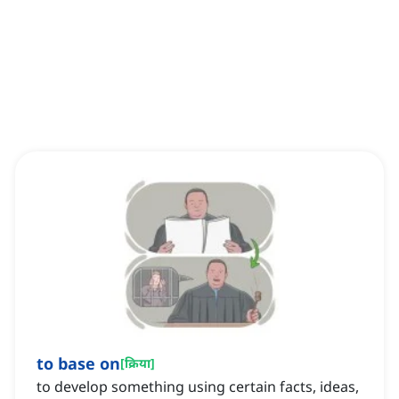
to base on
[
क्रिया
]
to develop something using certain facts, ideas,