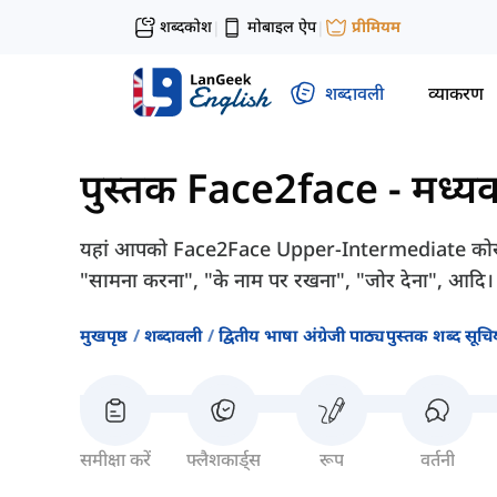
शब्दकोश
मोबाइल ऐप
प्रीमियम
|
|
शब्दावली
व्याकरण
पुस्तक Face2face - मध्यवर
यहां आपको Face2Face Upper-Intermediate कोर्सबुक
"सामना करना", "के नाम पर रखना", "जोर देना", आदि।
मुखपृष्ठ
शब्दावली
द्वितीय भाषा अंग्रेजी पाठ्यपुस्तक शब्द सूचिय
समीक्षा करें
फ्लैशकार्ड्स
रूप
वर्तनी