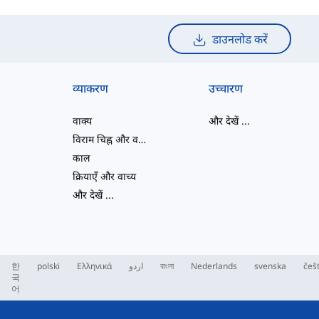
डाउनलोड करें
व्याकरण
उच्चारण
वाक्य
और देखें
...
विराम चिह्न और वर्तनी
काल
क्रियाएँ और वाच्य
और देखें
...
한
polski
Ελληνικά
اردو
বাংলা
Nederlands
svenska
češ
국
어