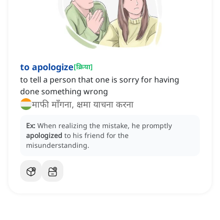
to apologize
[
क्रिया
]
to tell a person that one is sorry for having
done something wrong
माफी माँगना, क्षमा याचना करना
Ex:
When realizing the mistake, he promptly
apologized
to his friend for the
misunderstanding.