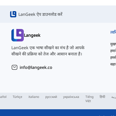
LanGeek ऐप डाउनलोड करें
त्वर
Langeek
मुखपृ
LanGeek एक भाषा सीखने का मंच है जो आपके
हमारे
सीखने की प्रक्रिया को तेज और आसान बनाता है।
हमसे
सहाय
info@langeek.co
añol
Türkçe
italiano
русский
українська
Tiếng
हिन्दी
بية
Việt