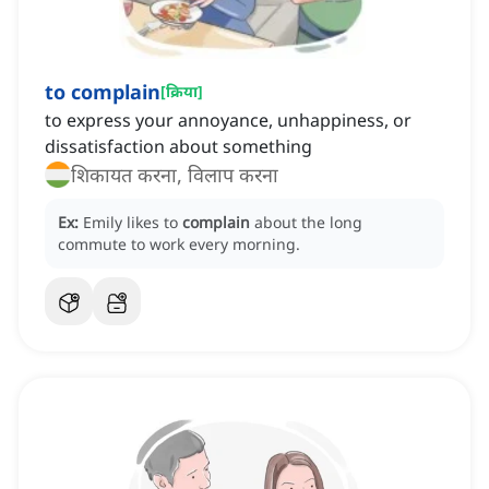
to complain
[
क्रिया
]
to express your annoyance, unhappiness, or
dissatisfaction about something
शिकायत करना, विलाप करना
Ex:
Emily likes to
complain
about the long
commute to work every morning.