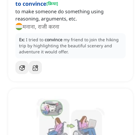
to convince
[
क्रिया
]
to make someone do something using
reasoning, arguments, etc.
मनाना, राजी करना
Ex:
I tried to
convince
my friend to join the hiking
trip by highlighting the beautiful scenery and
adventure it would offer.