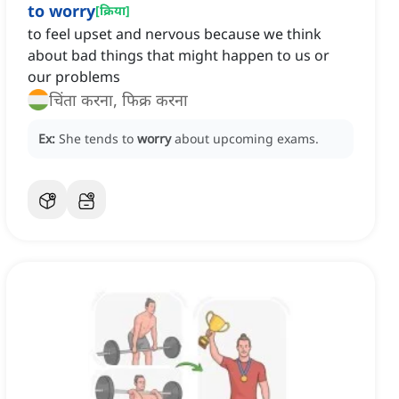
to worry
[
क्रिया
]
to feel upset and nervous because we think
about bad things that might happen to us or
our problems
चिंता करना, फिक्र करना
Ex:
She tends to
worry
about upcoming exams.