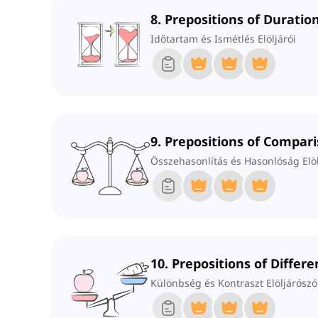
8. Prepositions of Duratio
Időtartam és Ismétlés Elöljárói
9. Prepositions of Compari
Összehasonlítás és Hasonlóság Elöl
10. Prepositions of Differ
Különbség és Kontraszt Elöljárószó