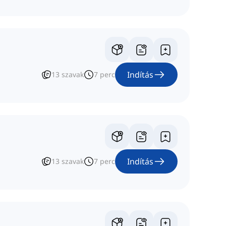
Indítás
13
szavak
7
perc
Indítás
13
szavak
7
perc