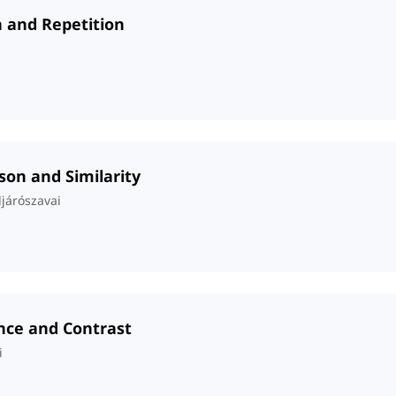
n and Repetition
son and Similarity
járószavai
ence and Contrast
i