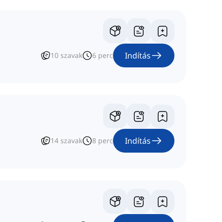
Indítás
10
szavak
6
perc
Indítás
14
szavak
8
perc