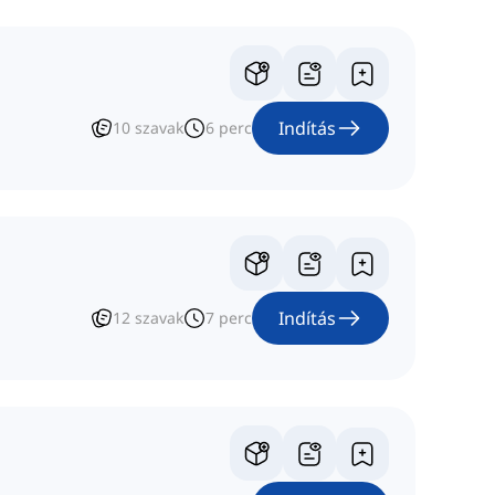
Indítás
10
szavak
6
perc
Indítás
12
szavak
7
perc