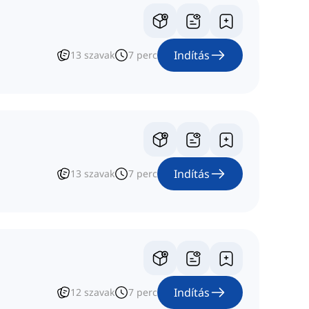
Indítás
13
szavak
7
perc
Indítás
13
szavak
7
perc
Indítás
12
szavak
7
perc