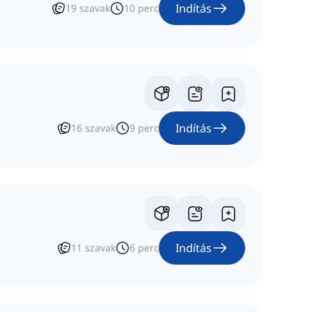
Indítás
19
szavak
10
perc
Indítás
16
szavak
9
perc
Indítás
11
szavak
6
perc