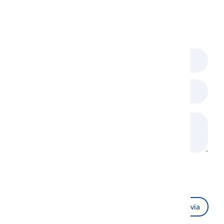
Commenti
(
0
)
Caricamento Recaptcha...
Invia