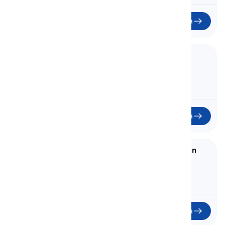
Inizia
29. Prepositions of State and Influence
Preposizioni di Stato e Influenza
Inizia
30. Prepositions of Rank and Occupation
Preposizioni di rango e occupazione
Inizia