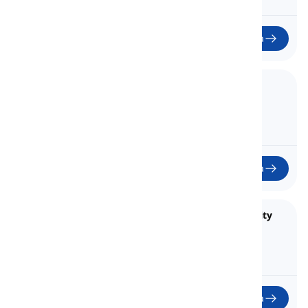
Inizia
3. Prepositions of Horizontal Position
Preposizioni di posizione orizzontale
Inizia
4. Prepositions of Distance and Proximity
Preposizioni di Distanza e Prossimità
Inizia