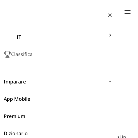
Togg
IT
Classifica
Imparare
App Mobile
Espressioni
Premium
Grammatica
Elenco di Tutte le Preposizioni in Inglese
Dizionario
Vocabolario
Questa sezione categorizza tutte le preposizioni inglesi in