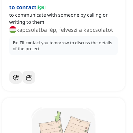
to contact
[
ige
]
to communicate with someone by calling or
writing to them
kapcsolatba lép, felveszi a kapcsolatot
Ex:
I'll
contact
you tomorrow to discuss the details
of the project.