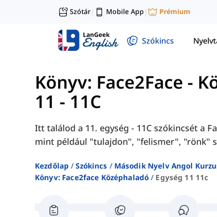
Szótár
Mobile App
Prémium
|
|
Szókincs
Nyelv
Könyv: Face2Face - K
11 - 11C
Itt találod a 11. egység - 11C szókincsét a
mint például "tulajdon", "felismer", "rönk" s
Kezdőlap
Szókincs
Második Nyelv Angol Kurzu
Könyv: Face2face Középhaladó
Egység 11 11c