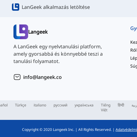
LanGeek alkalmazás letöltése
Langeek
Ke
A LanGeek egy nyelvtanulási platform,
Ró
amely gyorsabbá és könnyebbé teszi a
tanulási folyamatot.
Sú
info@langeek.co
añol
Türkçe
italiano
русский
українська
Tiếng
हिन्दी
بية
Việt
Copyright © 2020 Langeek Inc.
|
All Rights Reserved.
|
Adatvédelmi