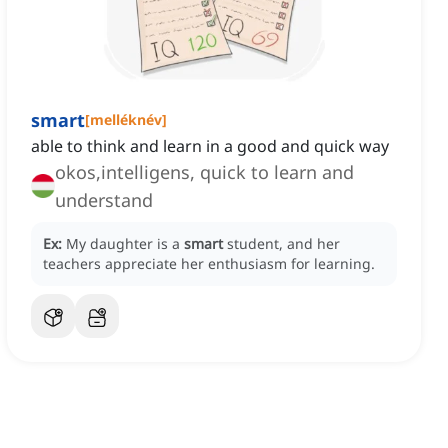
smart
[
melléknév
]
able to think and learn in a good and quick way
okos,intelligens, quick to learn and
understand
Ex:
My daughter is a
smart
student, and her
teachers appreciate her enthusiasm for learning.