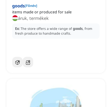
goods
[
Főnév
]
items made or produced for sale
áruk, termékek
Ex:
The store offers a wide range of
goods
, from
fresh produce to handmade crafts.