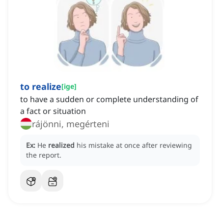
to realize
[
ige
]
to have a sudden or complete understanding of
a fact or situation
rájönni, megérteni
Ex:
He
realized
his mistake at once after reviewing
the report.