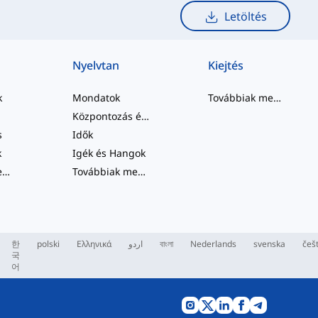
Letöltés
Nyelvtan
Kiejtés
k
Mondatok
Továbbiak megtekintése
Központozás és Helyesírás
s
Idők
k
Igék és Hangok
Továbbiak megtekintése
...
Továbbiak megtekintése
...
한
polski
Ελληνικά
اردو
বাংলা
Nederlands
svenska
češ
국
어