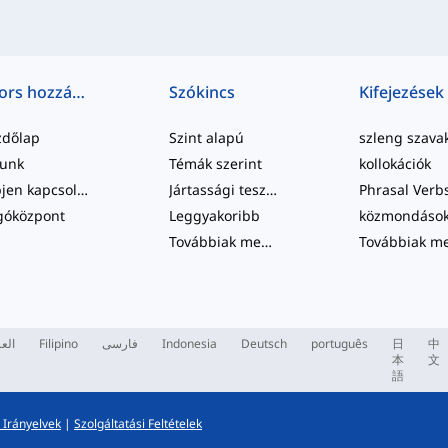
Gyors hozzáférés
Szókincs
Kifejezések
zdőlap
Szint alapú
szleng szava
lunk
Témák szerint
kollokációk
Lépjen kapcsolatba velünk
Jártassági tesztek
Phrasal Verb
góközpont
Leggyakoribb
közmondáso
Továbbiak megtekintése
...
العر
Filipino
فارسی
Indonesia
Deutsch
português
日
中
本
文
語
 Irányelvek
|
Szolgáltatási Feltételek