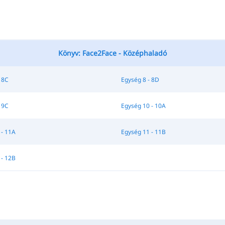
Könyv: Face2Face - Középhaladó
 8C
Egység 8 - 8D
 9C
Egység 10 - 10A
 - 11A
Egység 11 - 11B
 - 12B