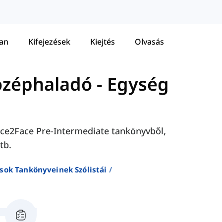
tan
Kifejezések
Kiejtés
Olvasás
özéphaladó
-
Egység
 Face2Face Pre-Intermediate tankönyvből,
tb.
sok Tankönyveinek Szólistái