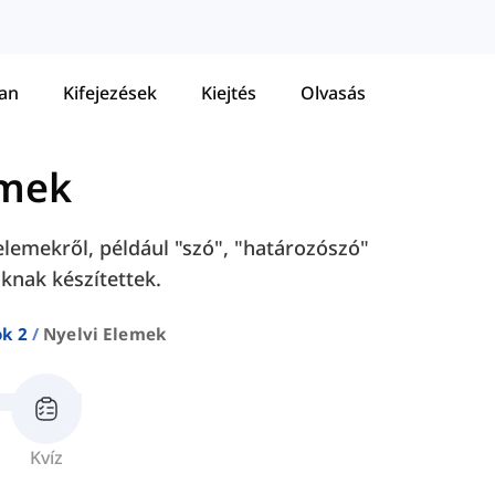
tan
Kifejezések
Kiejtés
Olvasás
emek
elemekről, például "szó", "határozószó"
oknak készítettek.
ok 2
Nyelvi Elemek
Kvíz