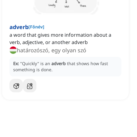
adverb
[
Főnév
]
a word that gives more information about a
verb, adjective, or another adverb
határozószó, egy olyan szó
Ex:
"Quickly" is an
adverb
that shows how fast
something is done.