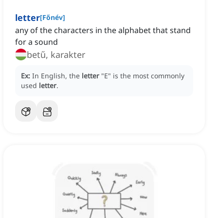
letter
[
Főnév
]
any of the characters in the alphabet that stand
for a sound
betű, karakter
Ex:
In English, the
letter
"E" is the most commonly
used
letter
.