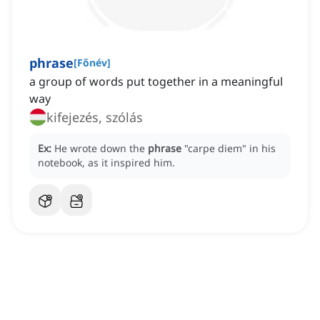
phrase
[
Főnév
]
a group of words put together in a meaningful
way
kifejezés, szólás
Ex:
He wrote down the
phrase
"carpe diem" in his
notebook, as it inspired him.