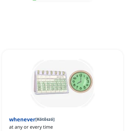
whenever
[
Kötőszó
]
at any or every time