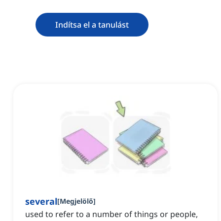
Indítsa el a tanulást
several
[
Megjelölő
]
used to refer to a number of things or people,