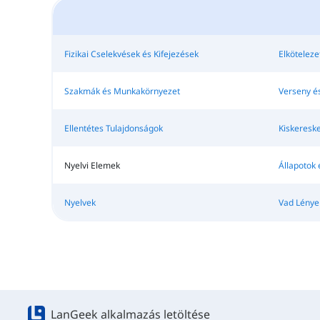
Fizikai Cselekvések és Kifejezések
Elköteleze
Szakmák és Munkakörnyezet
Verseny é
Ellentétes Tulajdonságok
Kiskeresk
Nyelvi Elemek
Állapotok 
Nyelvek
Vad Lénye
LanGeek alkalmazás letöltése