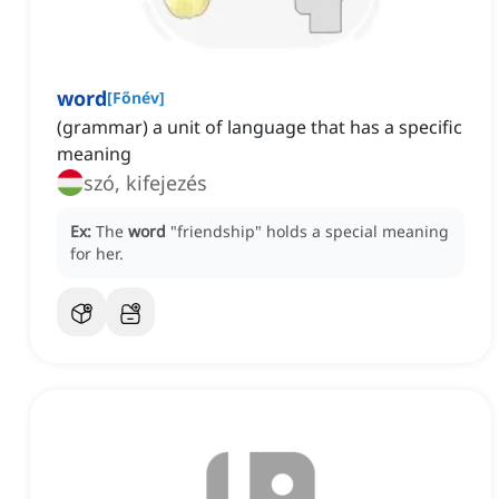
word
[
Főnév
]
(grammar) a unit of language that has a specific
meaning
szó, kifejezés
Ex:
The
word
"friendship" holds a special meaning
for her.