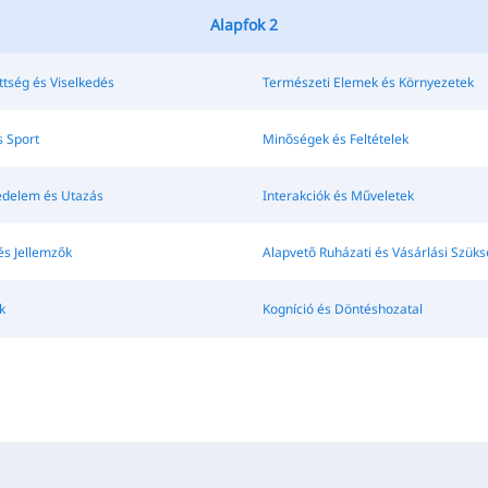
Alapfok 2
ttség és Viselkedés
Természeti Elemek és Környezetek
s Sport
Minőségek és Feltételek
edelem és Utazás
Interakciók és Műveletek
és Jellemzők
Alapvető Ruházati és Vásárlási Szüks
k
Kogníció és Döntéshozatal