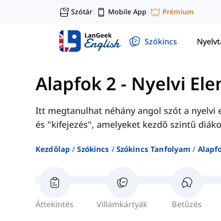
Szótár
Mobile App
Prémium
|
|
Szókincs
Nyelv
Alapfok 2
-
Nyelvi El
Itt megtanulhat néhány angol szót a nyelvi 
és "kifejezés", amelyeket kezdő szintű diák
Kezdőlap
Szókincs
Szókincs Tanfolyam
Alapf
Áttekintés
Villámkártyák
Betűzés