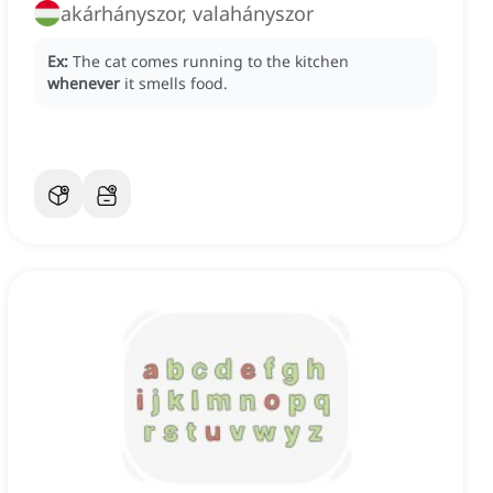
akárhányszor, valahányszor
Ex:
The cat comes running to the kitchen
whenever
it smells food.