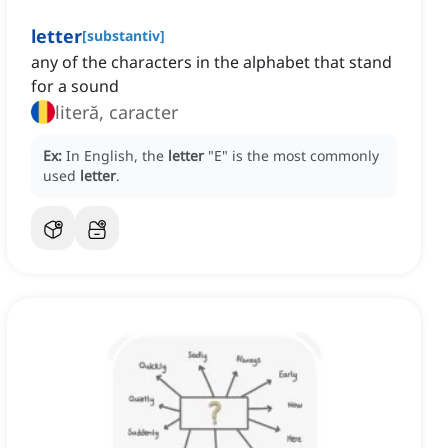
letter
[
substantiv
]
any of the characters in the alphabet that stand
for a sound
literă, caracter
Ex:
In English, the
letter
"E" is the most commonly
used
letter
.