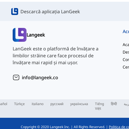
Descarcă aplicația LanGeek
Ac
Langeek
Ac
LanGeek este o platformă de învățare a
Des
limbilor străine care face procesul de
Con
învățare mai rapid și mai ușor.
info@langeek.co
añol
Türkçe
italiano
русский
українська
Tiếng
हिन्दी
بية
Việt
Copyright © 2020 Langeek Inc.
|
All Rights Reserved.
|
Politica de c