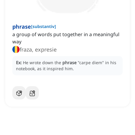
phrase
[
substantiv
]
a group of words put together in a meaningful
way
fraza, expresie
Ex:
He wrote down the
phrase
"carpe diem" in his
notebook, as it inspired him.