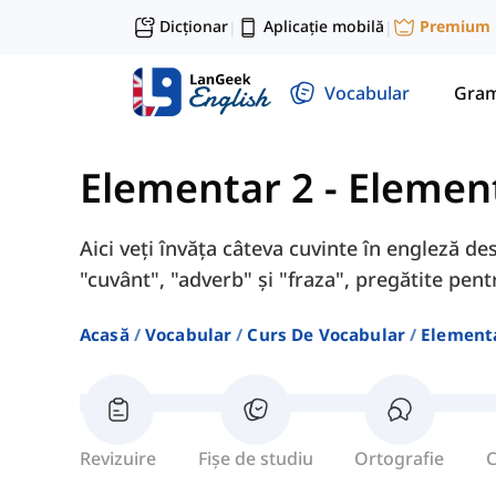
Dicționar
Aplicație mobilă
Premium
|
|
Vocabular
Gram
Elementar 2
-
Element
Aici veți învăța câteva cuvinte în engleză de
"cuvânt", "adverb" și "fraza", pregătite pent
Acasă
Vocabular
Curs De Vocabular
Element
Revizuire
Fișe de studiu
Ortografie
C