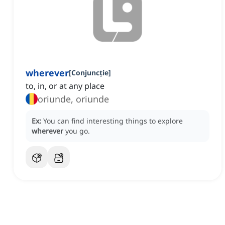
wherever
[
Conjuncție
]
to, in, or at any place
oriunde, oriunde
Ex:
You can find interesting things to explore
wherever
you go.