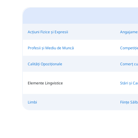
Acțiuni Fizice și Expresii
Angajamen
Profesii și Mediu de Muncă
Competiție
Calități Opoziționale
Comerț cu 
Elemente Lingvistice
Stări și Ca
Limbi
Ființe Sălb