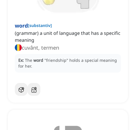
word
[
substantiv
]
(grammar) a unit of language that has a specific
meaning
cuvânt, termen
Ex:
The
word
"friendship" holds a special meaning
for her.