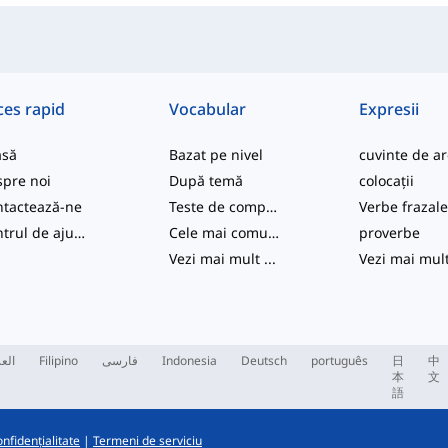
ces rapid
Vocabular
Expresii
asă
Bazat pe nivel
pre noi
După temă
colocații
tactează-ne
Teste de competență
Verbe frazal
Centrul de ajutor
Cele mai comune
proverbe
Vezi mai mult
...
Vezi mai mul
العر
Filipino
فارسی
Indonesia
Deutsch
português
日
中
本
文
語
onfidențialitate
|
Termeni de serviciu