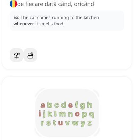
de fiecare dată când, oricând
Ex:
The cat comes running to the kitchen
whenever
it smells food.