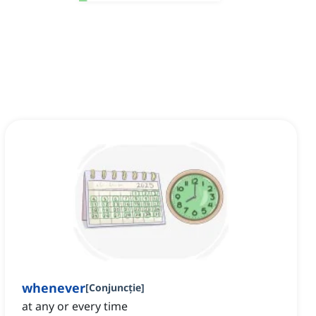
whenever
[
Conjuncție
]
at any or every time