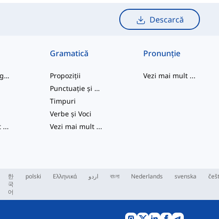
Descarcă
Gramatică
Pronunție
cuvinte de argou
Propoziții
Vezi mai mult
...
Punctuație și Ortografie
e
Timpuri
Verbe și Voci
t
...
Vezi mai mult
...
한
polski
Ελληνικά
اردو
বাংলা
Nederlands
svenska
češ
국
어